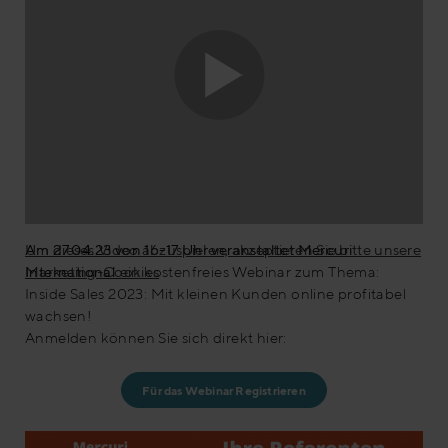
Um dieses Video abzuspielen, akzeptieren Sie bitte unsere
Am 27.04.23 von 16-17 Uhr veranstaltet Mercuri
Marketing-Cookies
International
ein kostenfreies Webinar zum Thema:
Inside Sales 2023: Mit kleinen Kunden online profitabel
wachsen!
Anmelden können Sie sich direkt hier:
Für das Webinar Registrieren