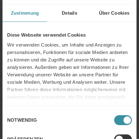
Zustimmung
Details
Über Cookies
Diese Webseite verwendet Cookies
ABONNIEREN SIE DEN PODCAST HIER FÜR IHRE
ANDROID GERÄTE
Wir verwenden Cookies, um Inhalte und Anzeigen zu
personalisieren, Funktionen für soziale Medien anbieten
zu können und die Zugriffe auf unsere Website zu
analysieren. Außerdem geben wir Informationen zu Ihrer
Verwendung unserer Website an unsere Partner für
soziale Medien, Werbung und Analysen weiter. Unsere
ABONNIEREN SIE DEN PODCAST HIER AUF SPOTIFY
Partner führen diese Informationen möglicherweise mit
Sie wollen die Diskussion zu Social Selling vertiefen oder
weiteren Daten zusammen, die Sie ihnen bereitgestellt
weitere Informationen zu dem Thema Vertrieb bzw. Sales
haben oder die sie im Rahmen Ihrer Nutzung der Dienste
Excellence? Kontaktieren Sie Matthias Huckemann oder
gesammelt haben.
Einwilligungsauswahl
David Kirchmann:
NOTWENDIG
Matthias Huckemann | Partner T. +49 2132 93 06 33
matthias.huckemann@mercuri.net