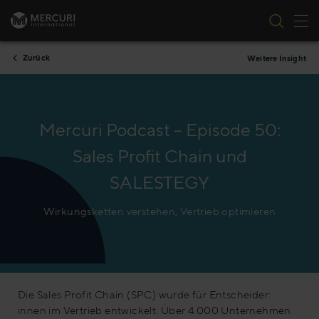
Nav
Zum Inhalt springen
Zurück
Weitere Insight
Mercuri Podcast – Episode 50:
Sales Profit Chain und
SALESTEGY
Wirkungsketten verstehen, Vertrieb optimieren
Die Sales Profit Chain (SPC) wurde für Entscheider:
innen im Vertrieb entwickelt. Über 4.000 Unternehmen