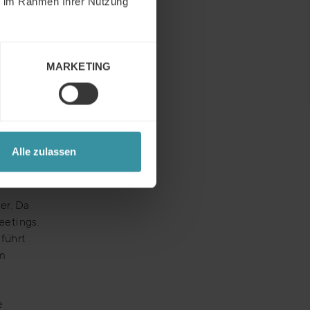
ie im Rahmen Ihrer Nutzung
lle in
 („So,
MARKETING
altung
beit
Alle zulassen
er. Da
eetings.
 führt
im
e