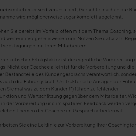
triebsmitarbeiter sind verunsichert, Gerüchte machen die R
nahme wird möglicherweise sogar komplett abgelehnt.
ehen Sie bereits im Vorfeld offen mit dem Thema Coaching, 
und weiteren Vorgehensweisen um. Nutzen Sie dafür z.B. Regi
triebstagungen mit Ihren Mitarbeitern.
erer kritischer Erfolgsfaktor ist die eigentliche Vorbereitung 
s. Nicht der Coachee allein ist für die Vorbereitung und die
er Bestandteile des Kundengesprächs verantwortlich, sonde
s auch die Führungskraft. Unstrukturierte Ansagen der Führu
gen Sie mal was zu dem Kunden!“) führen zu fehlender
funktion und Wertschätzung gegenüber dem Mitarbeiter. Wi
in der Vorbereitung und im späteren Feedback werden verg
 welchen Themen der Coachee im Gespräch arbeiten will.
arbeiten Sie eine Leitlinie zur Vorbereitung Ihrer Coachingte