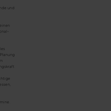
unde und
seinen
onal-
des
 Planung
rn
ngskraft
chtige
essen,
rmine.