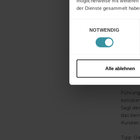
möglicherweise mit weiteren
Lösungs
der Dienste gesammelt habe
Vertrieb
Einwilligungsauswahl
Sondersi
NOTWENDIG
jetzt k
führt da
wahrge
Tipp: St
Alle ablehnen
Vorabge
gemeins
Führung
kollidi
Sagt der
das beim
Kunden
Tipp: G