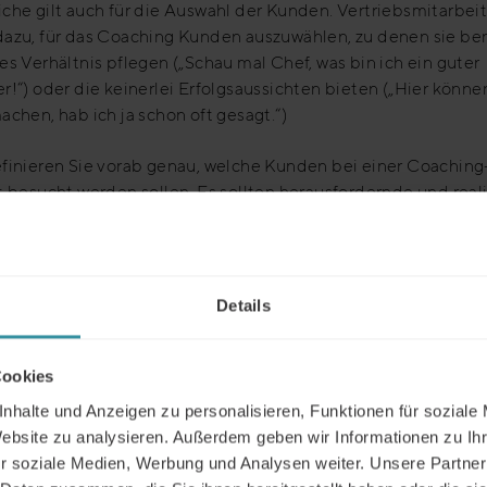
che gilt auch für die Auswahl der Kunden. Vertriebsmitarbei
azu, für das Coaching Kunden auszuwählen, zu denen sie ber
es Verhältnis pflegen („Schau mal Chef, was bin ich ein guter
r!“) oder die keinerlei Erfolgsaussichten bieten („Hier könne
achen, hab ich ja schon oft gesagt.“)
efinieren Sie vorab genau, welche Kunden bei einer Coaching
t besucht werden sollen. Es sollten herausfordernde und real
nen sein.
ndere vor der Durchführung einer Coaching-Maßnahme tau
legen untereinander aus. Hierbei werden oft die Vertriebler, 
Details
g bereits durchgeführt haben und ihre Art und Weise der
itung des Kundengesprächs von den Kollegen beäugt und ko
folgreiche Vorbereitung muss aber kunden- und situationsspe
Cookies
 und kann somit nicht kopiert werden.
nhalte und Anzeigen zu personalisieren, Funktionen für soziale
Website zu analysieren. Außerdem geben wir Informationen zu I
hten Sie auf eine Kunden-/fallspezifische Vorbereitung unte
r soziale Medien, Werbung und Analysen weiter. Unsere Partner
ichtigung der Beziehungsintensität zum Kunden, Kontakthist