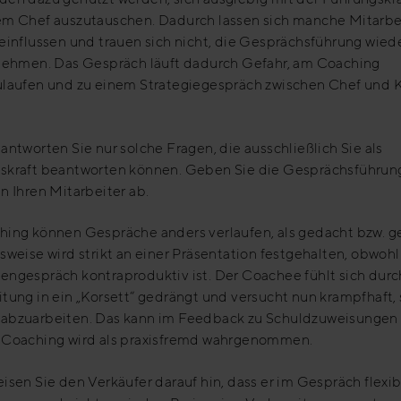
em Chef auszutauschen. Dadurch lassen sich manche Mitarbe
einflussen und trauen sich nicht, die Gesprächsführung wied
 nehmen. Das Gespräch läuft dadurch Gefahr, am Coaching
ulaufen und zu einem Strategiegespräch zwischen Chef und 
antworten Sie nur solche Fragen, die ausschließlich Sie als
skraft beantworten können. Geben Sie die Gesprächsführung
n Ihren Mitarbeiter ab.
hing können Gespräche anders verlaufen, als gedacht bzw. g
sweise wird strikt an einer Präsentation festgehalten, obwohl
engespräch kontraproduktiv ist. Der Coachee fühlt sich durc
tung in ein „Korsett“ gedrängt und versucht nun krampfhaft,
abzuarbeiten. Das kann im Feedback zu Schuldzuweisungen
 Coaching wird als praxisfremd wahrgenommen.
isen Sie den Verkäufer darauf hin, dass er im Gespräch flexib