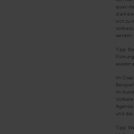
quasi d
stark be
sich zu
vorbeiz
werden.
Tipp: Be
Führung
wieder a
Im Coac
Beispiel
im Kund
Vorberei
Agenda 
und das
Tipp: We