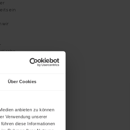
ter
eits ein
n wir
-
istische
schen
die das
Über Cookies
piert.
zifisch
 Medien anbieten zu können
hrer Verwendung unserer
r
 führen diese Informationen
orie,