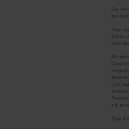
Die Ver
die Maß
Tipp: G
Zielen 
oder Ver
Ein weit
Coaching
möglich
ebenfall
(„So, sa
Vorbild
Themen 
z.B. an
Tipp: Er