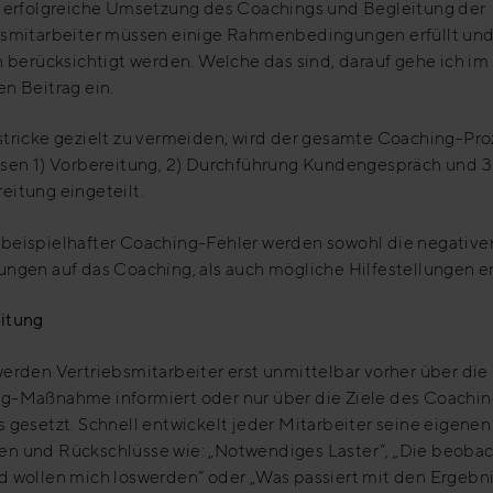
e erfolgreiche Umsetzung des Coachings und Begleitung der
bsmitarbeiter müssen einige Rahmenbedingungen erfüllt un
n berücksichtigt werden. Welche das sind, darauf gehe ich im
n Beitrag ein.
tricke gezielt zu vermeiden, wird der gesamte Coaching-Pro
asen 1) Vorbereitung, 2) Durchführung Kundengespräch und 3
eitung eingeteilt.
beispielhafter Coaching-Fehler werden sowohl die negative
ngen auf das Coaching, als auch mögliche Hilfestellungen er
itung
erden Vertriebsmitarbeiter erst unmittelbar vorher über die
g-Maßnahme informiert oder nur über die Ziele des Coachin
 gesetzt. Schnell entwickelt jeder Mitarbeiter seine eigenen
n und Rückschlüsse wie: „Notwendiges Laster“, „Die beoba
d wollen mich loswerden“ oder „Was passiert mit den Ergebn