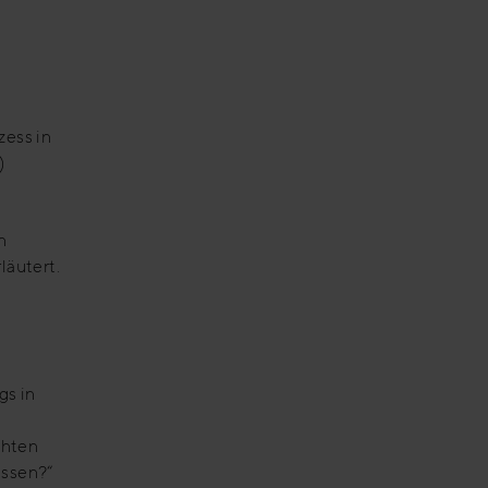
d
zess in
)
n
läutert.
gs in
chten
issen?“