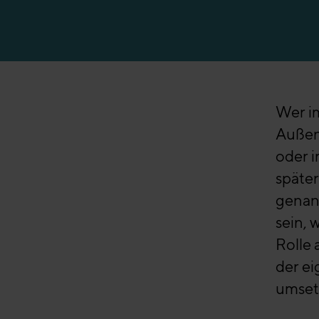
Erfolgsgeschicht
Wer im
Außen
oder i
später
genan
sein, 
Rolle
der ei
umset