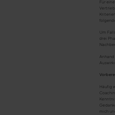
Für ein
Vertrie
Kriterie
folgende
Um Falls
drei Ph
Nachber
Anhand 
Auswirku
Vorbere
Häufig w
Coachin
Kenntnis
Gedanke
mich un