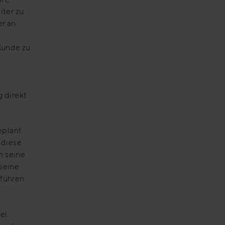
iter zu
er an
Kunde zu
 direkt
eplant.
 diese
h seine
 seine
 führen
el