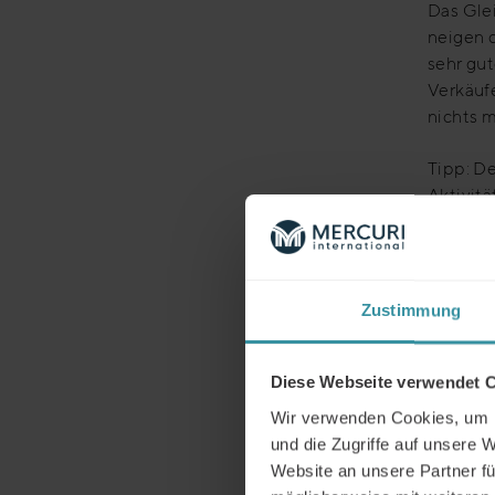
Das Glei
neigen d
sehr gut
Verkäufe
nichts m
Tipp: D
Aktivitä
Situatio
Insbeso
sich Kol
Zustimmung
Coachin
Vorbere
Eine er
Diese Webseite verwendet 
erfolgen
Wir verwenden Cookies, um I
und die Zugriffe auf unsere 
Tipp: Ac
Website an unsere Partner fü
Berücks