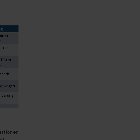
uationen
ft,