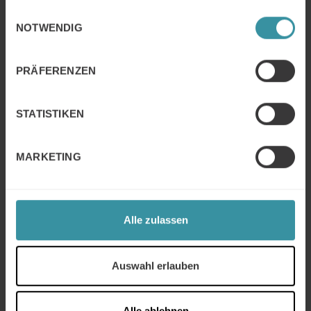
Dazu werden auf Wunsch konkrete Cases entwickelt,
gesammelt haben.
Einwilligungsauswahl
mit deren Hilfe Verhandlungen etc. simuliert werden
NOTWENDIG
können.
Die Umsetzung begleiten wir mit unterstützenden
Materialien, Coachings bzw. Coach the Coach,
PRÄFERENZEN
(virtuellen) Review Meetings und onlinegestützten
Reports und Dialog- und Feedbackprozessen.
Die praxiserprobten Vorgehensweisen werden in die
STATISTIKEN
unternehmensinternen Prozesse und Instrumente
integriert und dadurch wird auch die Nachhaltigkeit in
der Vertriebsarbeit sichergestellt.
MARKETING
Alle zulassen
Auswahl erlauben
Alle ablehnen