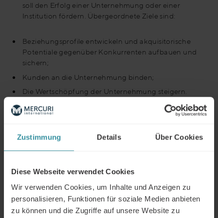
soll den Erfolg einer Unternehmung oder einer
Institution fördern. Übergeordnete Ziele sind:
Beziehungsprofile entwickeln und akquisitorische
Potentiale gegenüber Konkurrenten aufbauen und
sichern;
Kunden an die Unternehmung binden;
Die Wertschöpfung der Unternehmung steigern.
Es gibt grundsätzliche Strategien, die ausdrücken, wie
Unternehmungen mit dem Beziehungsmanagement
Zustimmung
Details
Über Cookies
umgehen können. Varianten sind etwa:
Kundenbeziehungsmanagement contra
Beziehungspflege zu sämtlichen Anspruchsgruppen
Diese Webseite verwendet Cookies
(Segmentierung);
Wir verwenden Cookies, um Inhalte und Anzeigen zu
Breites Beziehungsmanagement als Frühwarnsystem
personalisieren, Funktionen für soziale Medien anbieten
und Plattform für Innovationen contra
zu können und die Zugriffe auf unsere Website zu
technokratisches Einsatzmanagement;