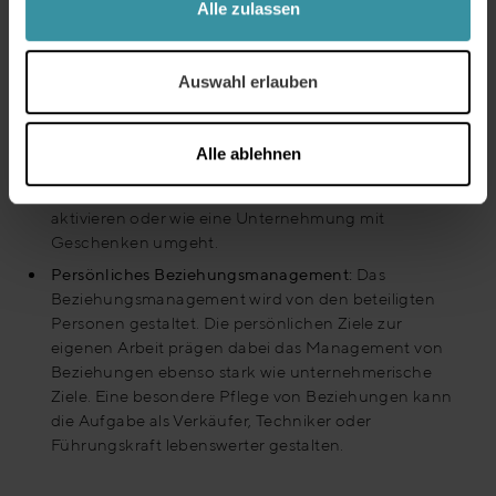
Alle zulassen
Problematik verschärft sich, wenn die
Beziehungskreise dieser Schlüsselpersonen nicht
mehr den aktuellen Aufgaben der Unternehmung
Auswahl erlauben
entsprechen (Überalterung) und es gilt, die
Nachfolge zu regeln. In diesem Bereich sind
beispielsweise Entscheide zu treffen, wie sich Kunden-
Alle ablehnen
und Anbieterorganisation vernetzen lassen, wie es
gelingt die Beziehungen zwischen den Kunden zu
aktivieren oder wie eine Unternehmung mit
Geschenken umgeht.
Persönliches Beziehungsmanagement:
Das
Beziehungsmanagement wird von den beteiligten
Personen gestaltet. Die persönlichen Ziele zur
eigenen Arbeit prägen dabei das Management von
Beziehungen ebenso stark wie unternehmerische
Ziele. Eine besondere Pflege von Beziehungen kann
die Aufgabe als Verkäufer, Techniker oder
Führungskraft lebenswerter gestalten.