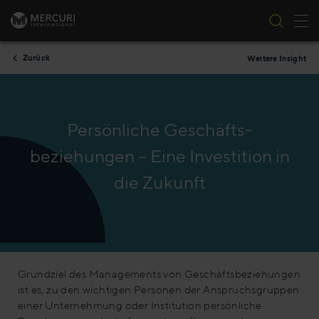
Nav
Zum Inhalt springen
Zurück
Weitere Insight
Persönliche Geschäfts-
beziehungen – Eine Investition in
die Zukunft
Grundziel des Managements von Geschäftsbeziehungen
ist es, zu den wichtigen Personen der Anspruchsgruppen
einer Unternehmung oder Institution persönliche