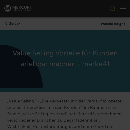
Nav
Zum Inhalt springen
Zurück
Weitere Insight
Value Selling Vorteile für Kunden
erlebbar machen – marke41
„Value Selling“ = „Die Verbesserung der Verkaufsprozesse
und der Interaktion mit den Kunden“. Im Rahmen einer
Studie „Value Selling revisited“ hat Mercuri Unternehmen
verschiedener Branchen zu Begriffsdefinition,
Wichtigkeit, Herausforderungen und dem Grand der