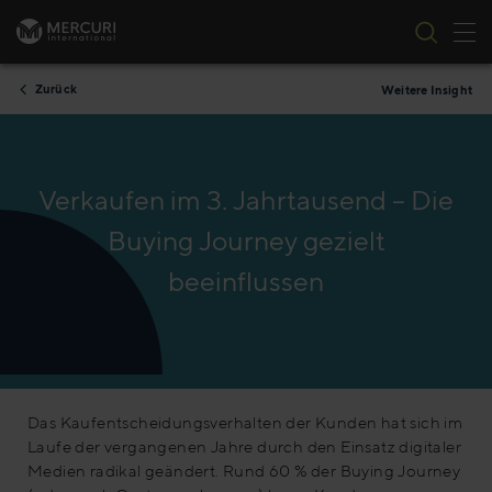
Nav
Zum Inhalt springen
Zurück
Weitere Insight
Verkaufen im 3. Jahrtausend – Die
Buying Journey gezielt
beeinflussen
Das Kaufentscheidungsverhalten der Kunden hat sich im
Laufe der vergangenen Jahre durch den Einsatz digitaler
Medien radikal geändert. Rund 60 % der Buying Journey