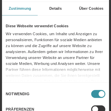
Customer Journey eine entscheidende Rolle zu spielen?
Zustimmung
Details
Über Cookies
Diese Webseite verwendet Cookies
Wir verwenden Cookies, um Inhalte und Anzeigen zu
personalisieren, Funktionen für soziale Medien anbieten
zu können und die Zugriffe auf unsere Website zu
analysieren. Außerdem geben wir Informationen zu Ihrer
Verwendung unserer Website an unsere Partner für
soziale Medien, Werbung und Analysen weiter. Unsere
Partner führen diese Informationen möglicherweise mit
Von großer Bedeutung ist zweifelsohne die Kompetenz,
den Entscheidungsprozess des Kunden zu analysieren
weiteren Daten zusammen, die Sie ihnen bereitgestellt
und zu kennen und im zweiten Schritt den
haben oder die sie im Rahmen Ihrer Nutzung der Dienste
Verkaufsprozess an die Buying Journey anzupassen.
gesammelt haben.
Einwilligungsauswahl
Lesen Sie im Beitrag von Marcus Redemann, welche
NOTWENDIG
neuen Kompetenzen zu den bereits bestehenden
Fähigkeiten hinzukommen und wie der Vertrieb den
Umgang mit Sozialen Medien lernen und anwenden
PRÄFERENZEN