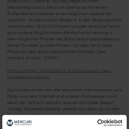
(oder auch Customer Journey) legen Kunden
selbständig zurück, bevor sie überhaupt mit einem
Außendienstmitarbeiter eines möglichen Lieferanten
sprechen. Tendenz weiter steigend. In der Vergangenheit
waren es eher 10 bis 20 Prozent und der Verkäufer hatte
ganz andere Möglichkeiten die Kaufentscheidung in
allen möglichen Phasen des Entscheidungsprozesses zu
seinen Gunsten zu beeinflussen. Google nennt diese
Phase vor dem ersten persönlichen Kontakt „Zero
moment of truth“ (ZMOT).
Mercuri Artikel – Verkaufen im 3. Jahrtausend – Sales
Management Review
Die Kunden holen sich alle relevanten Informationen und
Daten aus dem Internet und sozialen Netzwerken noch
bevor der Verkauf realisiert, dass ein konkreter Bedarf
vorliegt. Passende Anbieter werden erst dann durch den
Kunden kontaktiert, wenn dieser bereits eine Lösung „im
Kopf“ hat. Was also ist zu tun, um im ZMOT im „Relevant
Set“ des Kunden vertreten zu sein und in seinem