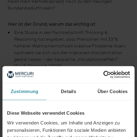
Passt mein Vertriebsansatz noch zu den heutigen
Kundenbedürfnissen?
Hier ist der Grund, warum das wichtig ist:
Eine Studie in der Fachzeitschrift Thinking &
Reasoning hat ergeben, dass Menschen mit 33 %
höherer Wahrscheinlichkeit kreative Probleme lösen,
nachdem sie sich von der intensiven Konzentration
gelöst haben – der klassische „Inkubationseffekt“.
(Sio & Ormerod, 2009)
Zustimmung
Details
Über Cookies
Diese Webseite verwendet Cookies
Wir verwenden Cookies, um Inhalte und Anzeigen zu
personalisieren, Funktionen für soziale Medien anbieten