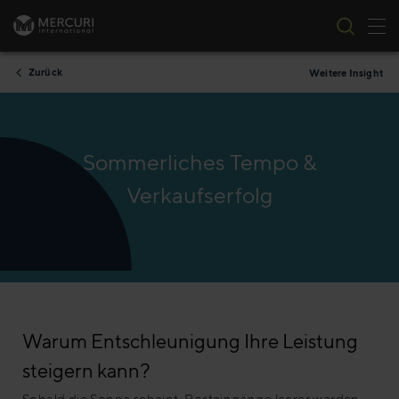
Nav
Zum Inhalt springen
Zurück
Weitere Insight
Sommerliches Tempo &
Verkaufserfolg
Warum Entschleunigung Ihre Leistung
steigern kann?
Sobald die Sonne scheint, Posteingänge leerer werden