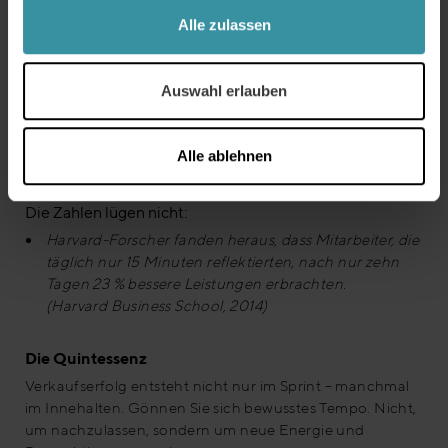
Reflexion bringt Wachstum
Alle zulassen
Statt sich durch jede ruhige Woche zu kämpfen: Planen
Sie Zeit zum Nachdenken.
Fragen Sie sich:
Auswahl erlauben
Was möchte ich anders machen?
Was habe ich in diesem Jahr gelernt?
Alle ablehnen
Wie bin ich als Vertriebsmitarbeiter gewachsen?
Die Zahlen lügen nicht:
Harvard-Forscher fanden heraus, dass Mitarbeiter, die
täglich nur 15 Minuten reflektierten, nach nur zehn
Tagen 23 % bessere Leistungen erbrachten.
(Harvard Business School, 2014)
Die Quintessenz
Verkaufserfolg entsteht nicht nur im Sprint – manchmal
im Innehalten. Gönnen Sie sich bewusstes Tempo. Nicht,
um nachzulassen, sondern um neue Energie und