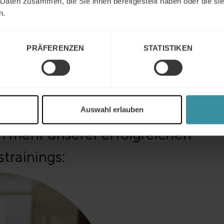
 Daten zusammen, die Sie ihnen bereitgestellt haben oder die s
Bitte beachten Sie, daß die E-Mail mit dem Download Link 
n.
 Junk-Mail Ordner landet.
komplette Studie mit allen Daten kontaktieren Sie uns bitte.
PRÄFERENZEN
STATISTIKEN
Auswahl erlauben
 mehr unserer erfolgreichen
strainings: