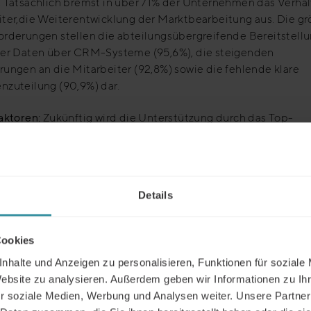
. Tatsächlich bremst in über 71% der Unternehmen das Verhal
iter,die Weiterentwicklung der Marktbearbeitung aus. Die g
orderungen stellen die abteilungsübergreifende Bereitstell
ter Daten über CRM-Systeme (95,6%), die steigenden
ungen an die Mitarbeiter (92,8%) sowie die fehlende klare
nzuteilung (90,9%) dar.
aktoren:
Zukünftig wird die Unterstützung durch das Top-
ent sowie eine klare Kommunikation aller Abteilungen und
iestufen von hoher Relevanz sein. Der Vertrieb wird nach wie 
ige Organisation agieren, allerdings verlagert sich die
atorische Aufhängung des Marketings mit in den Vertrieb.
Details
Cookies
nhalte und Anzeigen zu personalisieren, Funktionen für soziale
Website zu analysieren. Außerdem geben wir Informationen zu I
ammenfassung der Ergebnisse dieser Studie können Sie sich 
r soziale Medien, Werbung und Analysen weiter. Unsere Partner
e herunterladen, nachdem Sie sich kurz mit Ihrer E-Mail regist