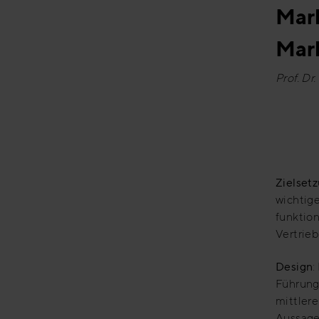
Mark
Mar
Prof. Dr
Zielset
wichtig
funktio
Vertrieb
Design
:
Führung
mittler
Aussage