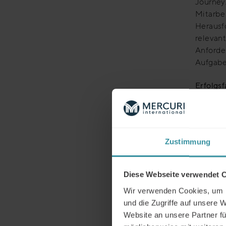
Journey
Mitarbe
Herausf
relevan
Anforder
Aufgabe
Erfolgsf
Managem
Hierarch
unabhäng
organis
Zustimmung
Diese Webseite verwendet 
Wir verwenden Cookies, um I
und die Zugriffe auf unsere 
Die Zus
Website an unsere Partner fü
der Seit