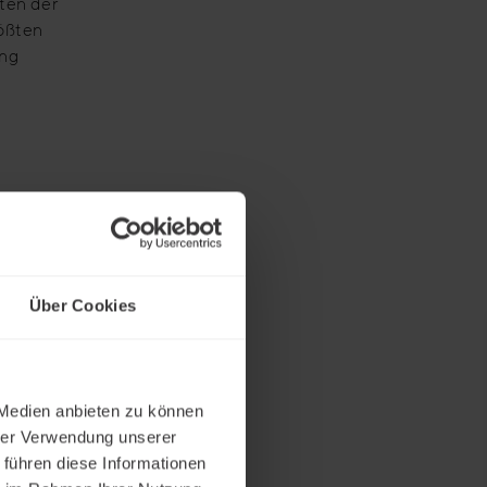
ten der
rößten
ung
vor als
Über Cookies
 Medien anbieten zu können
hrer Verwendung unserer
hier auf
 führen diese Informationen
riert