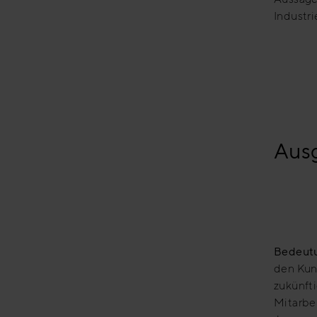
Industr
Ausg
Bedeutu
den Kun
zukünfti
Mitarbei