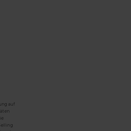
ung auf
täten
ie
elling