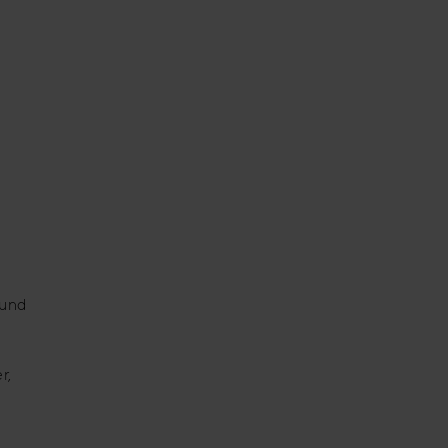
 und
r,