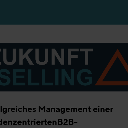
en
lgreiches Management einer
denzentriertenB2B-