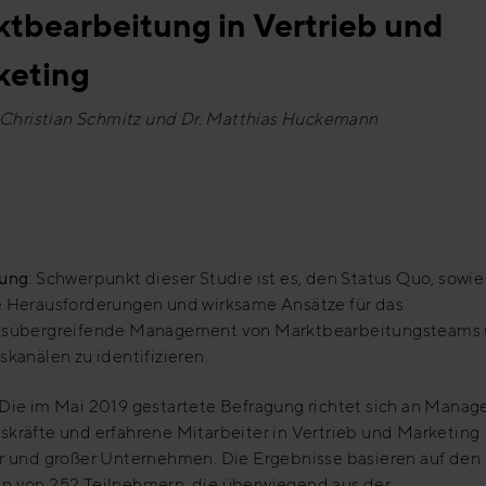
tbearbeitung in Vertrieb und
keting
. Christian Schmitz und Dr. Matthias Huckemann
zung
: Schwerpunkt dieser Studie ist es, den Status Quo, sowie
e Herausforderungen und wirksame Ansätze für das
nsübergreifende Management von Marktbearbeitungsteams
skanälen zu identifizieren.
 Die im Mai 2019 gestartete Befragung richtet sich an Manage
skräfte und erfahrene Mitarbeiter in Vertrieb und Marketing
er und großer Unternehmen. Die Ergebnisse basieren auf den
n von 252 Teilnehmern, die überwiegend aus der