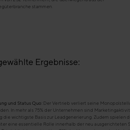
iegüterbranche stammen.
ewählte Ergebnisse:
ng und Status Quo:
Der Vertrieb verliert seine Monopolstell
den. In mehr als 75% der Unternehmen sind Marketingaktivi
g die wichtigste Basis zur Leadgenerierung. Zudem spielen d
ter eine essentielle Rolle innerhalb der neu ausgerichteten S