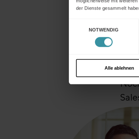
möglicherweise mit weiteren
haben. 
der Dienste gesammelt habe
in Ihrem
Für die 
Einwilligungsauswahl
NOTWENDIG
Alle ablehnen
Noch
Sale