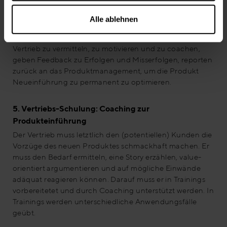
den Zeitplan, die Kommunikation und haben letztendlich
die Kontrolle. Zusätzlich besitzen sie aber noch die
Alle ablehnen
wichtige Transmitterrolle, sie helfen, die Vorgaben und
erarbeiteten Konzepte für den Produkt-Launch dem
Vertrieb zu vermitteln, zu motivieren und zu coachen,
geben Feedback zu Erfolgen und Misserfolgen, reporten
zurück an das Produktmanagement, um die Produkt
Neueinführung zu permanent zu optimieren.
5. Vertriebs-Schulung: Coaching zur
Produkteinführung
Der Vertrieb muss letztlich den (potentiellen) Kunden die
Vorzüge des neuen Produktes schmackhaft machen. Er
muss den Bedarf ermitteln, eine Story erzählen, value-
orientiert argumentieren und auf mögliche Einwände
adäquat reagieren können. Darauf muss er in Trainings
vorbereitetet und durch Coaching unterstützt werden. In
Trainings werden unterschiedliche Anwendungsfälle
geübt.