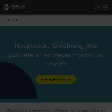
Nav
Zum Inhalt springen
Zurück
Neuprodukt-Einführung: Wie
platziere ich ein neues Produkt im
Markt?
Kontaktieren Sie uns
Überraschend viele Produkt-Neueinführungen schlagen