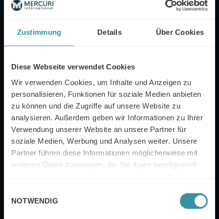
Zustimmung
Details
Über Cookies
Email
Diese Webseite verwendet Cookies
Wir verwenden Cookies, um Inhalte und Anzeigen zu
personalisieren, Funktionen für soziale Medien anbieten
Nachname
zu können und die Zugriffe auf unsere Website zu
analysieren. Außerdem geben wir Informationen zu Ihrer
Verwendung unserer Website an unsere Partner für
soziale Medien, Werbung und Analysen weiter. Unsere
Partner führen diese Informationen möglicherweise mit
Firmenname
weiteren Daten zusammen, die Sie ihnen bereitgestellt
haben oder die sie im Rahmen Ihrer Nutzung der Dienste
gesammelt haben.
Einwilligungsauswahl
NOTWENDIG
Ja, ich möchte auch den Newsletter von