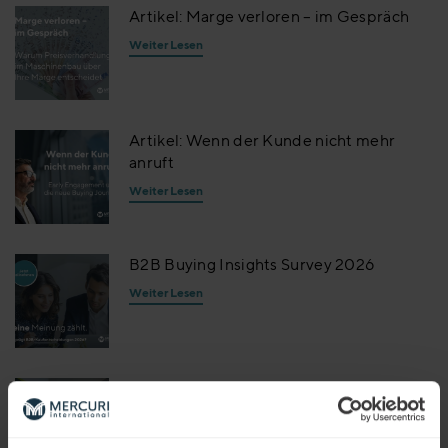
Artikel: Marge verloren – im Gespräch
Weiter Lesen
Artikel: Wenn der Kunde nicht mehr
anruft
Weiter Lesen
B2B Buying Insights Survey 2026
Weiter Lesen
Artikel: Wandel im Außendienst und
Konsequenzen für Führungskräfte
Weiter Lesen