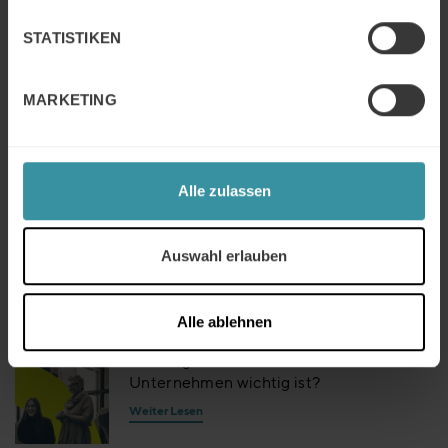
mehr Vertriebsproduktivität
STATISTIKEN
Weiter Lesen
MARKETING
Artikel – Die Kraft von Social Selling im
Vertrieb entfesseln
Weiter Lesen
Alle zulassen
7 Gründe für Vertriebsprofis, Prompt-
Auswahl erlauben
Engineering zu lernen
Weiter Lesen
Alle ablehnen
Building Trust – warum das für ihr
Unternehmen wichtig ist?
Weiter Lesen