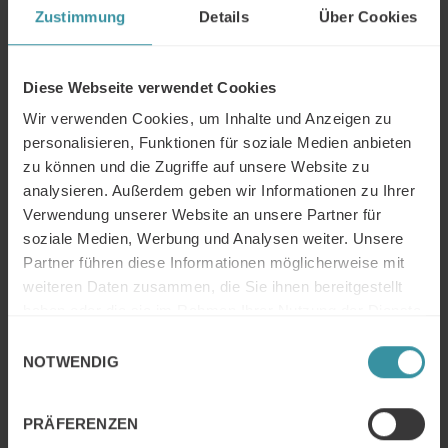
Zustimmung
Details
Über Cookies
Checkliste: Jetzt höhere Preise
erfolgreich durchsetzen!
Diese Webseite verwendet Cookies
Weiter Lesen
Wir verwenden Cookies, um Inhalte und Anzeigen zu
personalisieren, Funktionen für soziale Medien anbieten
zu können und die Zugriffe auf unsere Website zu
5 entscheidende Fähigkeiten für
analysieren. Außerdem geben wir Informationen zu Ihrer
nachhaltigen Erfolg im Jahr 2025
Verwendung unserer Website an unsere Partner für
soziale Medien, Werbung und Analysen weiter. Unsere
Weiter Lesen
Partner führen diese Informationen möglicherweise mit
weiteren Daten zusammen, die Sie ihnen bereitgestellt
haben oder die sie im Rahmen Ihrer Nutzung der Dienste
Artikel – KI in der Kunststoffbranche
gesammelt haben.
Weiter Lesen
Einwilligungsauswahl
NOTWENDIG
PRÄFERENZEN
Artikel – Hybrid Selling: Der Schlüssel zu