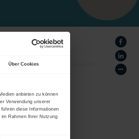
Seite a
Seite au
Über Cookies
Mehr Te
 Medien anbieten zu können
hrer Verwendung unserer
 führen diese Informationen
ie im Rahmen Ihrer Nutzung