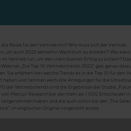
en
die Reise für den Vertrieb hin? Wie muss sich der Vertrieb
len, um auch 2022 weiterhin Wachstum zu erzielen? Was kann
 im Vertrieb tun, um den individuellen Erfolg zu sichern? Da
-Webinar „Die Top 10 Vertriebstrends 2022“ gab genau darau
n. Sie erfahren hier welche Trends es in die Top 10 für den V
ft haben und nehmen wertvolle Anregungen für die Umsetzu
10 der Vertriebstrends sind die Ergebnisse der Studie „Futur
“ von Mercuri Research bei der mehr als 1.000 Entscheider i
 teilgenommen haben und die auch schon bei der „The Sales
ce“, im englischen Original vorgestellt wurde.