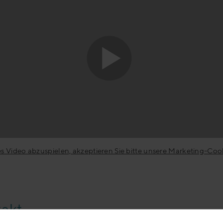
s Video abzuspielen, akzeptieren Sie bitte unsere Marketing-Coo
akt