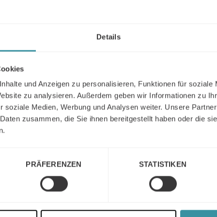
Marcus Redemann
Management Partner
Details
Rufen Sie uns an
Schreiben Sie uns eine E-Mail
Cookies
nhalte und Anzeigen zu personalisieren, Funktionen für soziale
Matthias Huckemann
Website zu analysieren. Außerdem geben wir Informationen zu I
Managing Director
r soziale Medien, Werbung und Analysen weiter. Unsere Partner
Rufen Sie uns an
Schreiben Sie uns eine E-Mail
 Daten zusammen, die Sie ihnen bereitgestellt haben oder die s
n.
David Kirchmann
PRÄFERENZEN
STATISTIKEN
Head of Market Development
Rufen Sie uns an
Schreiben Sie uns eine E-Mail