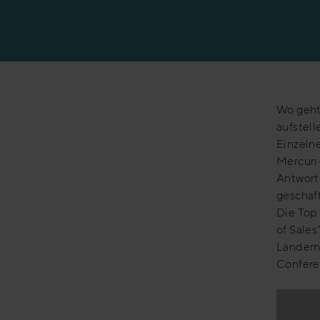
Erfolgsgeschicht
Wo geht 
aufstel
Einzelne
Mercuri
Antworte
geschaf
Die Top 
of Sales
Ländern
Conferen