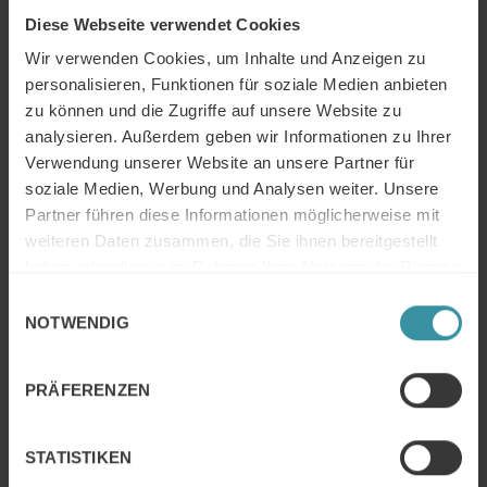
Diese Webseite verwendet Cookies
Wir verwenden Cookies, um Inhalte und Anzeigen zu
personalisieren, Funktionen für soziale Medien anbieten
zu können und die Zugriffe auf unsere Website zu
ABONNIEREN SIE DEN PODCAST HIER AUF SPOTIFY
analysieren. Außerdem geben wir Informationen zu Ihrer
Verwendung unserer Website an unsere Partner für
LinkedIn
soziale Medien, Werbung und Analysen weiter. Unsere
Partner führen diese Informationen möglicherweise mit
Ihr wollt die Diskussion zu Kompetenzen und
weiteren Daten zusammen, die Sie ihnen bereitgestellt
Kommunikation im Vertrieb vertiefen oder weitere
haben oder die sie im Rahmen Ihrer Nutzung der Dienste
Informationen zu dem Thema Vertrieb bzw. Sales
gesammelt haben.
Einwilligungsauswahl
Excellence? Kontaktiert einfach Matthias Huckemann:
NOTWENDIG
Matthias Huckemann | LinkedIn
Ihre Informationsquelle zu aktuellen Themen im Vertrieb:
PRÄFERENZEN
https://mercuri.de
Euch hat die Episode gefallen? Dann gebt uns doch bitte
STATISTIKEN
eine 5-Sterne Bewertung und abonniert den Vertriebs-