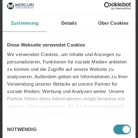
Ceva Tiergesundheit GmbH als Business Unit Manager
Ruminants (Wiederkäuer) im Bereich DACH
(Deutschland, Österreich, Schweiz) angestellt. Über die
wichtigsten Stellhebel für Sales Excellence im Bereich
Zustimmung
Details
Über Cookies
„Tiergesundheit“ lesen Sie in unserem Experteninterview.
Experten Interview – Dr. Martin Behr – Business Unit
Diese Webseite verwendet Cookies
Manager Ruminants DACH – Ceva Tiergesundheit GmbH
Wir verwenden Cookies, um Inhalte und Anzeigen zu
personalisieren, Funktionen für soziale Medien anbieten
zu können und die Zugriffe auf unsere Website zu
analysieren. Außerdem geben wir Informationen zu Ihrer
Weiter Lesen
Verwendung unserer Website an unsere Partner für
soziale Medien, Werbung und Analysen weiter. Unsere
Partner führen diese Informationen möglicherweise mit
Mercuri Insights / Juni 2026
weiteren Daten zusammen, die Sie ihnen bereitgestellt
Weiter Lesen
haben oder die sie im Rahmen Ihrer Nutzung der Dienste
gesammelt haben.
Einwilligungsauswahl
NOTWENDIG