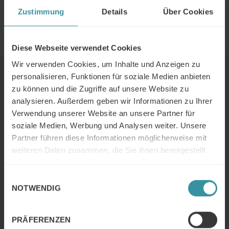
Zustimmung
Details
Über Cookies
Lesen Sie den vollständigen Artikel aus der Acquisa
04/2011 hier.
Diese Webseite verwendet Cookies
Wir verwenden Cookies, um Inhalte und Anzeigen zu
personalisieren, Funktionen für soziale Medien anbieten
Weiter Lesen
zu können und die Zugriffe auf unsere Website zu
analysieren. Außerdem geben wir Informationen zu Ihrer
Verwendung unserer Website an unsere Partner für
Mercuri Insights / Juni 2026
soziale Medien, Werbung und Analysen weiter. Unsere
Weiter Lesen
Partner führen diese Informationen möglicherweise mit
weiteren Daten zusammen, die Sie ihnen bereitgestellt
haben oder die sie im Rahmen Ihrer Nutzung der Dienste
gesammelt haben.
Einwilligungsauswahl
Artikel: Verkaufen in der grünen
NOTWENDIG
Transformation
Weiter Lesen
PRÄFERENZEN