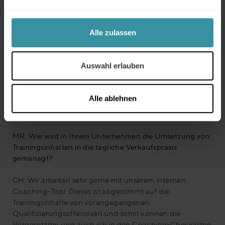
Unternehmen auf Augenhöhe begegnen.
MR: Woran scheitern unter Umständen
Alle zulassen
Qualifizierungsprojekte?
CH: An Vorgesetzten, die das Thema
Auswahl erlauben
Mitarbeiterqualifizierung nicht ernst nehmen. Bei uns
liegt es ganz klar in der Pflicht der Vorgesetzten, den
Erfolg von Qualifizierungsmaßnahmen ihrer Mitarbeiter
Alle ablehnen
auf den Prüfstand zu stellen. Wenn dies nicht geschieht,
verpufft der Lerneffekt oftmals schnell.
MR: Wie wird in Ihrem Unternehmen die Umsetzung von
Trainingsinhalten in die tägliche Verkaufspraxis
gemanagt?
CH: Wir arbeiten sehr gerne mit unserem internen
Coaching-Tool. Dieses ist abgestimmt auf die
Trainingsinhalte von vorangegangenen
Qualifizierungsoffensiven und somit können die
Vorgesetzten und auch ich in den Coaching-Checklisten