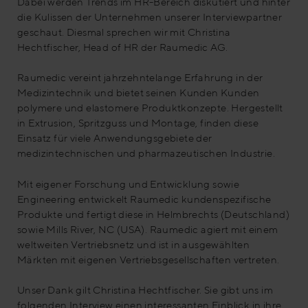
Dabei werden Trends im HR-Bereich diskutiert und hinter
die Kulissen der Unternehmen unserer Interviewpartner
geschaut. Diesmal sprechen wir mit Christina
Hechtfischer, Head of HR der Raumedic AG.
Raumedic vereint jahrzehntelange Erfahrung in der
Medizintechnik und bietet seinen Kunden Kunden
polymere und elastomere Produktkonzepte. Hergestellt
in Extrusion, Spritzguss und Montage, finden diese
Einsatz für viele Anwendungsgebiete der
medizintechnischen und pharmazeutischen Industrie.
Mit eigener Forschung und Entwicklung sowie
Engineering entwickelt Raumedic kundenspezifische
Produkte und fertigt diese in Helmbrechts (Deutschland)
sowie Mills River, NC (USA). Raumedic agiert mit einem
weltweiten Vertriebsnetz und ist in ausgewählten
Märkten mit eigenen Vertriebsgesellschaften vertreten.
Unser Dank gilt Christina Hechtfischer. Sie gibt uns im
folgenden Interview einen interessanten Einblick in ihre