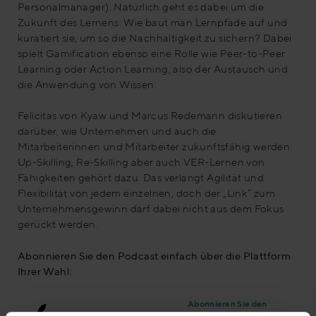
Personalmanager). Natürlich geht es dabei um die
Zukunft des Lernens: Wie baut man Lernpfade auf und
kuratiert sie, um so die Nachhaltigkeit zu sichern? Dabei
spielt Gamification ebenso eine Rolle wie Peer-to-Peer
Learning oder Action Learning, also der Austausch und
die Anwendung von Wissen.
Felicitas von Kyaw und Marcus Redemann diskutieren
darüber, wie Unternehmen und auch die
Mitarbeiterinnen und Mitarbeiter zukunftsfähig werden.
Up-Skilling, Re-Skilling aber auch VER-Lernen von
Fähigkeiten gehört dazu. Das verlangt Agilität und
Flexibilität von jedem einzelnen, doch der „Link“ zum
Unternehmensgewinn darf dabei nicht aus dem Fokus
gerückt werden.
Abonnieren Sie den Podcast einfach über die Plattform
Ihrer Wahl:
Abonnieren Sie den