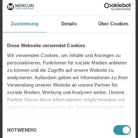
Podcast hier für Ihr IPhone
oder IPad
Abonnieren Sie den Podcast
Zustimmung
Details
Über Cookies
hier für Ihre Android Geräte
Abonnieren Sie den Podcast
Diese Webseite verwendet Cookies
hier auf Spotify
Wir verwenden Cookies, um Inhalte und Anzeigen zu
Sie wollen weitere
personalisieren, Funktionen für soziale Medien anbieten
Informationen zu dem
zu können und die Zugriffe auf unsere Website zu
Thema Vertrieb bzw.
analysieren. Außerdem geben wir Informationen zu Ihrer
Sales Excellence? Kontaktieren Sie Marcus Redemann:
Verwendung unserer Website an unsere Partner für
soziale Medien, Werbung und Analysen weiter. Unsere
LinkedIn
Partner führen diese Informationen möglicherweise mit
weiteren Daten zusammen, die Sie ihnen bereitgestellt
Ihre Informationsquelle zu aktuellen Themen im Vertrieb:
haben oder die sie im Rahmen Ihrer Nutzung der Dienste
mercuri.de
gesammelt haben.
Einwilligungsauswahl
NOTWENDIG
Ihnen hat die Episode gefallen? Dann geben Sie uns