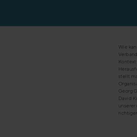
Erfolgsgeschicht
Wie kan
Verband
Kontext
Herausf
stellt m
Organis
Georg G
David K
unserer
richtige