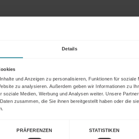
len weitere Informationen zu dem Thema Vertrieb? Kontaktier
irchmann:
irchmann | Head of Market Development
T. +49 2132 93 0
Details
22 71 683
irchmann@mercuri.net
Cookies
kedIn
nhalte und Anzeigen zu personalisieren, Funktionen für soziale
Website zu analysieren. Außerdem geben wir Informationen zu I
 Informationen über den Verband bekommen Sie hier:
r soziale Medien, Werbung und Analysen weiter. Unsere Partner
/www.dievertriebsmanager.de/
 Daten zusammen, die Sie ihnen bereitgestellt haben oder die s
n.
ormationsquelle zu aktuellen Themen im Vertrieb:
mercuri.de
t die Episode gefallen? Dann geben Sie uns doch bitte ein 
PRÄFERENZEN
STATISTIKEN
ng und abonnieren den Vertriebs-Podcast von Mercuri Intern