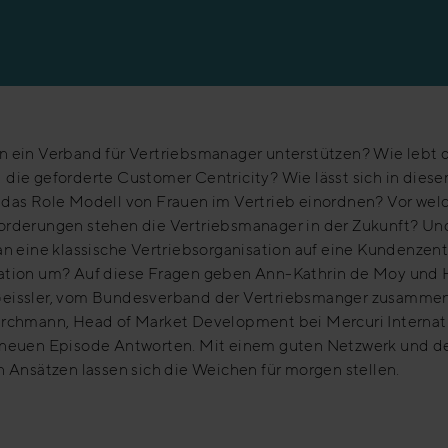
en
n ein Verband für Vertriebsmanager unterstützen? Wie lebt 
 die geforderte Customer Centricity? Wie lässt sich in dies
 das Role Modell von Frauen im Vertrieb einordnen? Vor wel
orderungen stehen die Vertriebsmanager in der Zukunft? Un
an eine klassische Vertriebsorganisation auf eine Kundenzent
ation um? Auf diese Fragen geben Ann-Kathrin de Moy und 
eissler, vom Bundesverband der Vertriebsmanger zusammen
irchmann, Head of Market Development bei Mercuri Internati
 neuen Episode Antworten. Mit einem guten Netzwerk und d
n Ansätzen lassen sich die Weichen für morgen stellen.