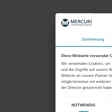
Sie wol
David K
David K
Zustimmung
+49 170 
david.k
Diese Webseite verwendet 
Lin
Wir verwenden Cookies, um I
und die Zugriffe auf unsere 
Weitere
Website an unsere Partner fü
https:/
möglicherweise mit weiteren
der Dienste gesammelt habe
Ihre Inf
Einwilligungsauswahl
Ihnen ha
NOTWENDIG
Bewertu