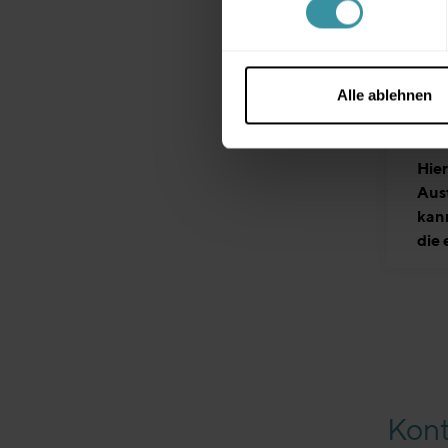
Über det
an:
info
So könne
Alle ablehnen
Unterne
Hier
Aus
kan
die 
Kont