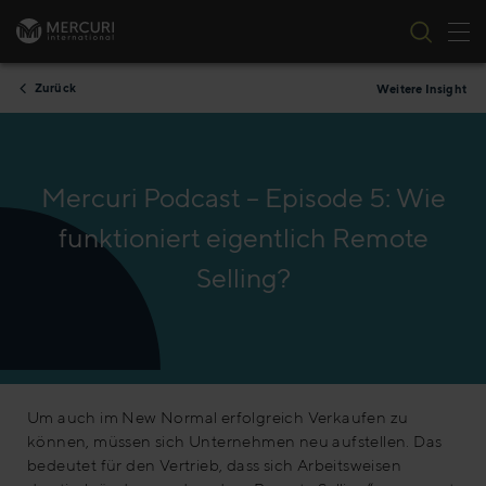
Nav
Zum Inhalt springen
Zurück
Weitere Insight
Mercuri Podcast – Episode 5: Wie
funktioniert eigentlich Remote
Selling?
Um auch im New Normal erfolgreich Verkaufen zu
können, müssen sich Unternehmen neu aufstellen. Das
bedeutet für den Vertrieb, dass sich Arbeitsweisen