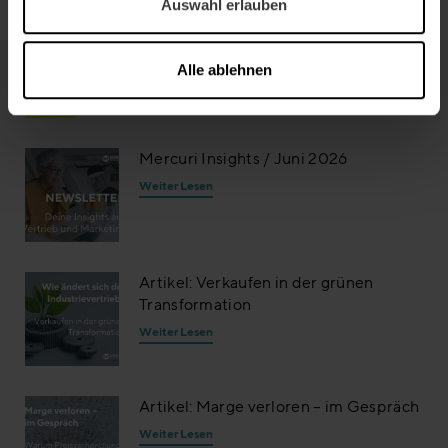
Auswahl erlauben
Alle ablehnen
Weiter Lesen
Mercuri Insights / Juni 2026
Weiter Lesen
Artikel: Verkaufen in der grünen
Transformation
Weiter Lesen
Artikel: Marge verloren – im Gespräch
Weiter Lesen