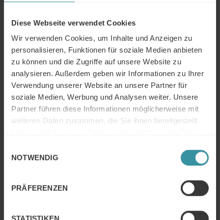
• Virtual Reality bei Soft Skills
Diese Webseite verwendet Cookies
• Conversational Learning
Wir verwenden Cookies, um Inhalte und Anzeigen zu
personalisieren, Funktionen für soziale Medien anbieten
zu können und die Zugriffe auf unsere Website zu
analysieren. Außerdem geben wir Informationen zu Ihrer
Verwendung unserer Website an unsere Partner für
soziale Medien, Werbung und Analysen weiter. Unsere
Partner führen diese Informationen möglicherweise mit
weiteren Daten zusammen, die Sie ihnen bereitgestellt
haben oder die sie im Rahmen Ihrer Nutzung der Dienste
gesammelt haben.
Einwilligungsauswahl
Klicken Sie auf den Registrierungsbutton unten um sich
NOTWENDIG
kostenlos und unverbindlich für das Online Seminar
anzumelden.
PRÄFERENZEN
Zur Registrierung
STATISTIKEN