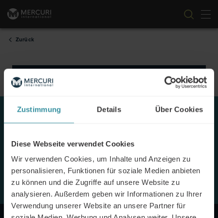
Nav
Zum Inhalt springen
Zurück
Toll, dass Sie da sind! Wir freuen uns über Ihr
Interesse und kommen direkt auf Sie zu.
Zustimmung
Details
Über Cookies
KI FÜR VERTRIEBSPROFIS -
Diese Webseite verwendet Cookies
INHALTSBESCHREIBUNG DES
Wir verwenden Cookies, um Inhalte und Anzeigen zu
LERNPFADS
personalisieren, Funktionen für soziale Medien anbieten
zu können und die Zugriffe auf unsere Website zu
analysieren. Außerdem geben wir Informationen zu Ihrer
Verwendung unserer Website an unsere Partner für
soziale Medien, Werbung und Analysen weiter. Unsere