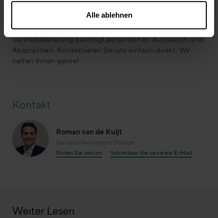
implementieren.“
Alle ablehnen
Individuelles Verkaufstraining und qualitative
Vertriebsberatung benötigt persönlichen Austausch und
Absprachen. Kontaktieren Sie uns einfach direkt. Wir
helfen Ihnen gerne!
Kontakt
Roman van de Kuijt
Business Development Manager
Rufen Sie uns an
Schreiben Sie uns eine E-Mail
Weiter Lesen