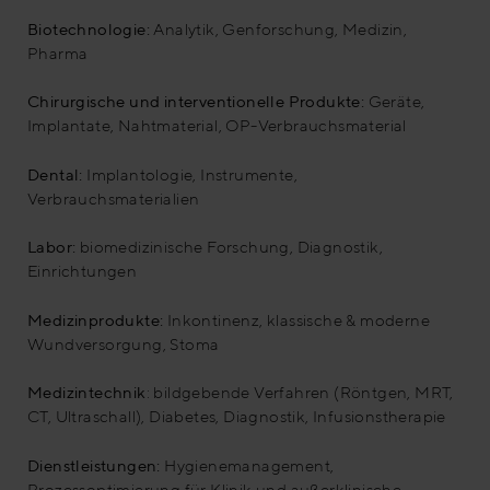
Biotechnologie:
Analytik, Genforschung, Medizin,
Pharma
Chirurgische und interventionelle Produkte:
Geräte,
Implantate, Nahtmaterial, OP-Verbrauchsmaterial
Dental:
Implantologie, Instrumente,
Verbrauchsmaterialien
Labor:
biomedizinische Forschung, Diagnostik,
Einrichtungen
Medizinprodukte:
Inkontinenz, klassische & moderne
Wundversorgung, Stoma
Medizintechnik
: bildgebende Verfahren (Röntgen, MRT,
CT, Ultraschall), Diabetes, Diagnostik, Infusionstherapie
Dienstleistungen:
Hygienemanagement,
Prozessoptimierung für Klinik und außerklinische