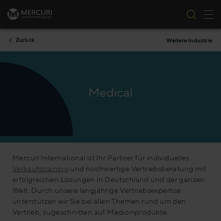
Nav
Zum Inhalt springen
Zurück
Weitere Industrie
Medical
Mercuri International ist Ihr Partner für individuelles
Verkaufstraining
und hochwertige Vertriebsberatung mit
erfolgreichen Lösungen in Deutschland und der ganzen
Welt. Durch unsere langjährige Vertriebsexpertise
unterstützen wir Sie bei allen Themen rund um den
Vertrieb, zugeschnitten auf Medizinprodukte.