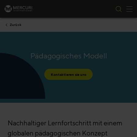
Nav
Zum Inhalt springen
Zurück
Pädagogisches Modell
Kontaktieren sie uns
Nachhaltiger Lernfortschritt mit einem
globalen pädagogischen Konzept