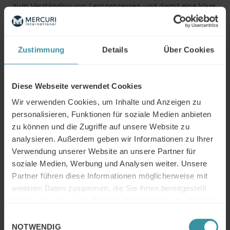
zum Verständnis von Lernprozessen und damit eine klare
konzeptionelle pädagogische Orientierung. Das
Programm liefert eine strukturierte und in der Praxis
überprüfte pädagogische Methode, wurde in den USA
Zustimmung
Details
Über Cookies
entwickelt und ist für Tausende von Menschen seit
Jahren eine Benchmark für erfolgreiches Lernen:
4MAT ist ein erprobtes und wissenschaftlich
Diese Webseite verwendet Cookies
dokumentiertes Pädagogik-Modell, das durch Bernie
Wir verwenden Cookies, um Inhalte und Anzeigen zu
McCarthy (President & CEO of About Learning)
personalisieren, Funktionen für soziale Medien anbieten
entwickelt wurde.
zu können und die Zugriffe auf unsere Website zu
4MAT liefert die Grundlage zum Verständnis von
analysieren. Außerdem geben wir Informationen zu Ihrer
Lernprozessen.
Verwendung unserer Website an unsere Partner für
4MAT vereinigt die Struktur von vier unterschiedlichen
soziale Medien, Werbung und Analysen weiter. Unsere
Lerntypen mit dem Hemisphären-Modell eines
Partner führen diese Informationen möglicherweise mit
zweiseitig dimensionierten Gehirns für eine höchst
weiteren Daten zusammen, die Sie ihnen bereitgestellt
effiziente Gestaltung von Lernprozessen.
haben oder die sie im Rahmen Ihrer Nutzung der Dienste
4MAT liefert eine strukturierte und in der Praxis
gesammelt haben.
Einwilligungsauswahl
überprüfte pädagogische Methode zur Planung und
NOTWENDIG