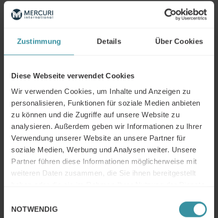
Handel und das Handwerk. Dabei gewinnt insbesondere
ein effektives und effizientes Management der
Beziehungen zu sämtlichen Marktteilnehmern immer
mehr an Bedeutung. Und hierfür sind die fachlichen und
Zustimmung
Details
Über Cookies
persönlichen Kompetenzen der Führungskräfte und
Mitarbeiter im Vertrieb ganz entscheidend!
Diese Webseite verwendet Cookies
Wir zeigen Ihnen auf folgenden Seiten beispielhaft auf,
Wir verwenden Cookies, um Inhalte und Anzeigen zu
wie Sie den Herausforderungen an Ihr Unternehmen
personalisieren, Funktionen für soziale Medien anbieten
optimal begegnen und die sich bietenden Potenziale
erschließen und Chancen nutzen können.
zu können und die Zugriffe auf unsere Website zu
analysieren. Außerdem geben wir Informationen zu Ihrer
Mercuri Branchen-Konzept: Sales Excellence
Verwendung unserer Website an unsere Partner für
Bauindustrie
soziale Medien, Werbung und Analysen weiter. Unsere
Partner führen diese Informationen möglicherweise mit
Sales Excellence – wo finden Sie sich wieder? Gerne
weiteren Daten zusammen, die Sie ihnen bereitgestellt
sprechen wir mit Ihnen über eine individuelle
haben oder die sie im Rahmen Ihrer Nutzung der Dienste
Konzeption!
gesammelt haben.
Einwilligungsauswahl
NOTWENDIG
Kontaktieren Sie uns