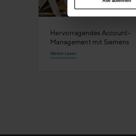
Alle ablehnen
Hervorragendes Account-
Management mit Siemens
Weiter Lesen