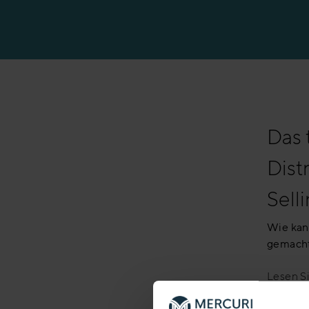
Erfolgsgeschicht
Das 
Dist
Sell
Wie kan
gemach
Lesen Si
Mercuri 