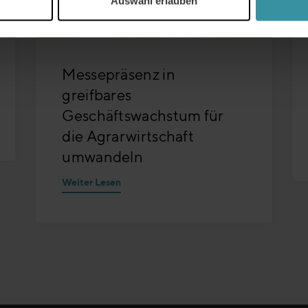
Auswahl erlauben
Messepräsenz in
greifbares
Geschäftswachstum für
die Agrarwirtschaft
umwandeln
Weiter Lesen