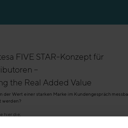
en
tesa FIVE STAR-Konzept für
ributoren –
ing the Real Added Value
n der Wert einer starken Marke im Kundengespräch messba
t werden?
e hier die;
– Fallstudie – tesa Five Star Konzept für Distributoren