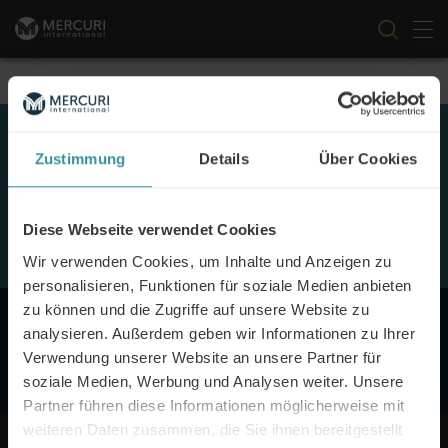
Nav
Zum Inhalt springen
Zurück
Zustimmung
Details
Über Cookies
The Power of Artificial
Intelligence webinar
Diese Webseite verwendet Cookies
Wir verwenden Cookies, um Inhalte und Anzeigen zu
personalisieren, Funktionen für soziale Medien anbieten
zu können und die Zugriffe auf unsere Website zu
analysieren. Außerdem geben wir Informationen zu Ihrer
Something went wrong, please check that the
Verwendung unserer Website an unsere Partner für
embedded form is correct.
soziale Medien, Werbung und Analysen weiter. Unsere
Partner führen diese Informationen möglicherweise mit
weiteren Daten zusammen, die Sie ihnen bereitgestellt