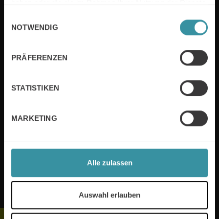
haben oder die sie im Rahmen Ihrer Nutzung der Dienste
MERCURI INTERNATIONAL DEUTSCHLAND
gesammelt haben.
Einwilligungsauswahl
NOTWENDIG
PRÄFERENZEN
Nützliche Links
STATISTIKEN
Sales-Training
Impressum
Verhandlungstraining
Kooperationspartner
MARKETING
Vertriebsberatung
Sustainability
Datenschutzerklärung
Alle zulassen
Folge uns
Auswahl erlauben