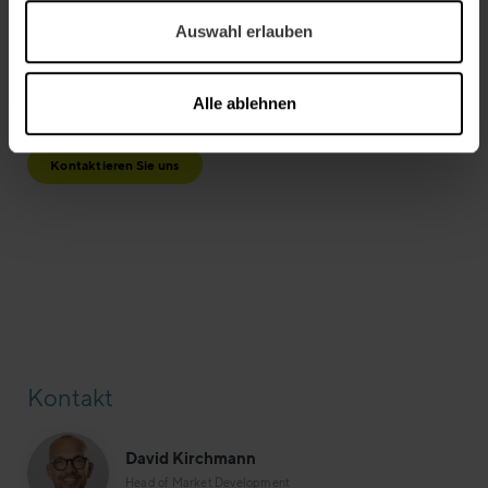
International hat einen Lernpfad für Sie. Stöbern Sie in
unseren anderen Lernpfaden, die Ihnen Trainings bieten,
Auswahl erlauben
wo immer Sie sind und wann es Ihnen passt. Benötigen
Sie eine maßgeschneiderte Lösung? Kontaktieren Sie
uns, damit wir diese für Sie umsetzen können!
Alle ablehnen
Kontaktieren Sie uns
Kontakt
David Kirchmann
Head of Market Development