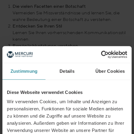
Die vielen Facetten einer Botschaft
Vermeiden Sie Missverständnisse und lernen Sie, die
wahre Bedeutung einer Botschaft zu verstehen.
Entdecken Sie Ihren Stil
Lernen Sie Ihren vorherrschenden Kommunikationsstil
kennen.
Persönlichkeitstypen verstehen
Entdecken Sie die verschiedenen Kommunikationsstile
und lernen Sie, sich entsprechend zu verhalten.
Effektive Kommunikation
Zustimmung
Details
Über Cookies
Meistern Sie Ihre Kommunikationsfähigkeiten und
passen Sie sie an den jeweiligen Kontext an.
Aktives Zuhören
Lernen Sie, wie Sie Ihre Zuhörfähigkeiten auf die
Diese Webseite verwendet Cookies
nächste Stufe bringen können.
Wir verwenden Cookies, um Inhalte und Anzeigen zu
personalisieren, Funktionen für soziale Medien anbieten
zu können und die Zugriffe auf unsere Website zu
analysieren. Außerdem geben wir Informationen zu Ihrer
Verwendung unserer Website an unsere Partner für