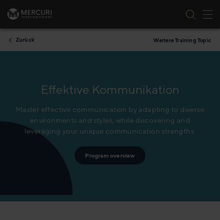
Nav
Zum Inhalt springen
Zurück
Weitere Training Topic
Effektive Kommunikation
Master effective communication by adapting to diverse
environments and styles, while discovering and
leveraging your unique communication strengths.
Program overview