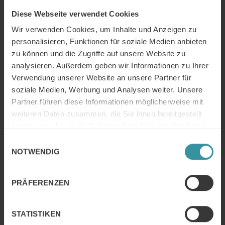
Weiter Lesen
Diese Webseite verwendet Cookies
Wir verwenden Cookies, um Inhalte und Anzeigen zu
personalisieren, Funktionen für soziale Medien anbieten
Wo bietet Mercuri seine
zu können und die Zugriffe auf unsere Website zu
Verkaustrainings an?
analysieren. Außerdem geben wir Informationen zu Ihrer
Weiter Lesen
Verwendung unserer Website an unsere Partner für
soziale Medien, Werbung und Analysen weiter. Unsere
Partner führen diese Informationen möglicherweise mit
Wo bietet Mercuri seine
weiteren Daten zusammen, die Sie ihnen bereitgestellt
Verkaufsprozesstrainings an?
haben oder die sie im Rahmen Ihrer Nutzung der Dienste
Weiter Lesen
gesammelt haben.
Einwilligungsauswahl
NOTWENDIG
Wo bietet Mercuri seine Trainings
zum Vertrieb digitaler Lösungen an?
PRÄFERENZEN
Weiter Lesen
STATISTIKEN