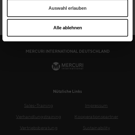
Artikel: Marge verloren – im Gespräch
Auswahl erlauben
Weiter Lesen
Alle ablehnen
MERCURI INTERNATIONAL DEUTSCHLAND
Nützliche Links
Sales-Training
Impressum
Verhandlungstraining
Kooperationspartner
Vertriebsberatung
Sustainability