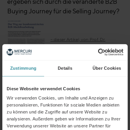
ergeben sich durch die veränderte B2B
Buying Journey für die Selling Journey?
– dieser Artikel, von Prof. Dr.
Christian Schmitz und Dr. Matthias
Huckemann zeigt, wie sich die
Buying Journey verändert hat und
wie Unternehmen darauf reagieren
Zustimmung
Details
Über Cookies
sollten.
Diese Webseite verwendet Cookies
Wir verwenden Cookies, um Inhalte und Anzeigen zu
personalisieren, Funktionen für soziale Medien anbieten
zu können und die Zugriffe auf unsere Website zu
Die detaillierten Ergebnisse der zu Grunde liegenden
analysieren. Außerdem geben wir Informationen zu Ihrer
Studie
„Von der Buying zur Selling Journey: Erfolgreiches
Verwendung unserer Website an unsere Partner für
Management einer kundenzentrierten B2B-