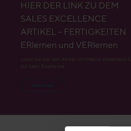
HIER DER LINK ZU DEM
SALES EXCELLENCE
ARTIKEL – FERTIGKEITEN
ERlernen und VERlernen
Lesen Sie hier den Artikel von Marcus Redemann f
die Sales Excellence
Zum Artikel