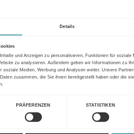
Details
akt
Cookies
nhalte und Anzeigen zu personalisieren, Funktionen für soziale
Website zu analysieren. Außerdem geben wir Informationen zu I
Marcus Redemann
r soziale Medien, Werbung und Analysen weiter. Unsere Partner
Management Partner
 Daten zusammen, die Sie ihnen bereitgestellt haben oder die s
Rufen Sie uns an
Schreiben Sie uns eine E-Mail
n.
PRÄFERENZEN
STATISTIKEN
David Kirchmann
Head of Market Development
Rufen Sie uns an
Schreiben Sie uns eine E-Mail