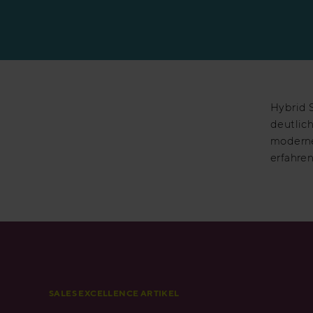
Erfolgsgeschicht
Hybrid S
deutlich
moderne
erfahren
SALES EXCELLENCE ARTIKEL