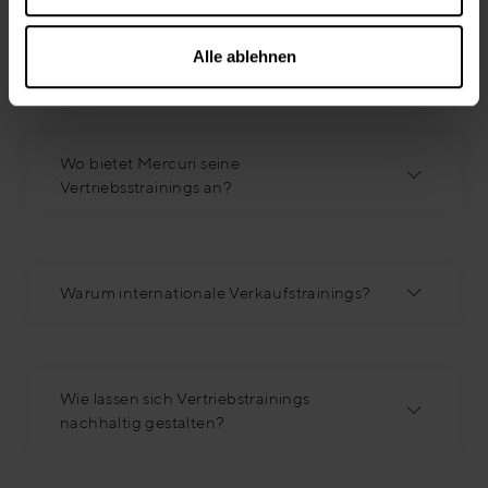
Welche Formen der vertrieblichen
Weiterbildung gibt es/bietet Mercuri
Alle ablehnen
International an?
Wo bietet Mercuri seine
Vertriebsstrainings an?
Warum internationale Verkaufstrainings?
Wie lassen sich Vertriebstrainings
nachhaltig gestalten?