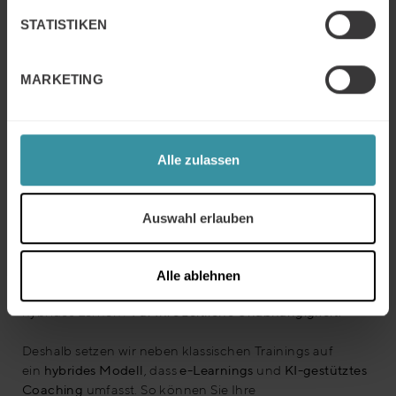
STATISTIKEN
Die Lizenz zum Lernen
MARKETING
Alle zulassen
Auswahl erlauben
Alle ablehnen
Warum setzt Mercuri International Deutschland auf
hybrides Lernen?
Für Ihre zeitliche Unabhängigkeit!
Deshalb setzen wir neben klassischen Trainings auf
ein
hybrides Modell
, dass
e-Learnings
und
KI-gestütztes
Coaching
umfasst. So können Sie Ihre