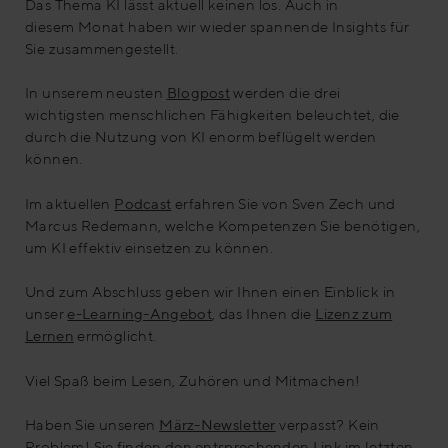
Das Thema KI lässt aktuell keinen los. Auch in
diesem Monat haben wir wieder spannende Insights für
Sie zusammengestellt.
In unserem neusten
Blogpost
werden die drei
wichtigsten menschlichen Fähigkeiten beleuchtet, die
durch die Nutzung von KI enorm beflügelt werden
können.
Im aktuellen
Podcast
erfahren Sie von Sven Zech und
Marcus Redemann, welche Kompetenzen Sie benötigen,
um KI effektiv einsetzen zu können.
Und zum Abschluss geben wir Ihnen einen Einblick in
unser
e-Learning-Angebot
, das Ihnen die
Lizenz zum
Lernen
ermöglicht.
Viel Spaß beim Lesen, Zuhören und Mitmachen!
Haben Sie unseren
März-Newsletter
verpasst? Kein
Problem!
Sie finden den entsprechenden Link im letzten