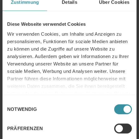
Zustimmung
Details
Über Cookies
Diese Webseite verwendet Cookies
Wir verwenden Cookies, um Inhalte und Anzeigen zu
personalisieren, Funktionen für soziale Medien anbieten
zu können und die Zugriffe auf unsere Website zu
analysieren. Außerdem geben wir Informationen zu Ihrer
Der Datenkultur-Experte Sven Zech und Marcus
Verwendung unserer Website an unsere Partner für
Redemann geben Einblicke in die faszinierenden
soziale Medien, Werbung und Analysen weiter. Unsere
Möglichkeiten von KI-Anwendungen im Vertrieb.
Partner führen diese Informationen möglicherweise mit
weiteren Daten zusammen, die Sie ihnen bereitgestellt
Erfahren Sie, warum der Mensch auch weiterhin
haben oder die sie im Rahmen Ihrer Nutzung der Dienste
entscheidend in der Kundeninteraktion ist, und welche
gesammelt haben.
Einwilligungsauswahl
Kompetenzen Sie in Zukunft benötigen. So schöpfen Sie
NOTWENDIG
das volle Potenzial von KI aus.
Jetzt auf allen bekannten Podcast-Portalen und gleich
PRÄFERENZEN
hier zum Anhören.