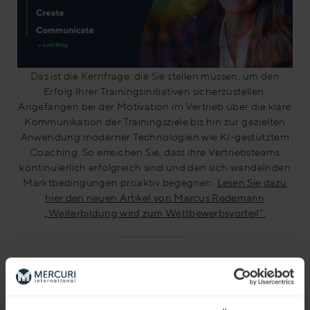
Das ist die Kernfrage, die Sie stellen müssen, um den
Erfolg Ihrer Trainingsinitiativen sicherzustellen.
Angefangen bei der Motivation im Vertrieb über die klare
Kommunikation der Trainingsziele bis hin zur gezielten
Anwendung moderner Technologien wie KI-gestütztem
Coaching. So erreichen Sie, dass ihre Vertriebsteams
kontinuierlich erfolgreich sind und den sich wandelnden
Marktbedingungen proaktiv begegnen.
Lesen Sie dazu
hier den neuen Artikel von Marcus Redemann
„Weiterbildung wird zum Wettbewerbsvorteil“.
KI kann nicht träumen