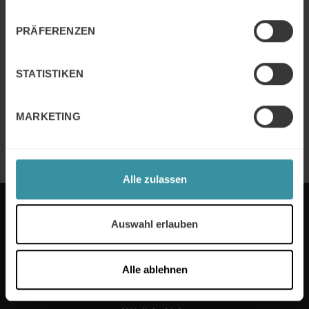
Artikel: Verkaufen in der grünen
PRÄFERENZEN
Transformation
Weiter Lesen
STATISTIKEN
Artikel: Marge verloren – im Gespräch
MARKETING
Weiter Lesen
Alle zulassen
MERCURI INTERNATIONAL DEUTSCHLAND
Auswahl erlauben
Alle ablehnen