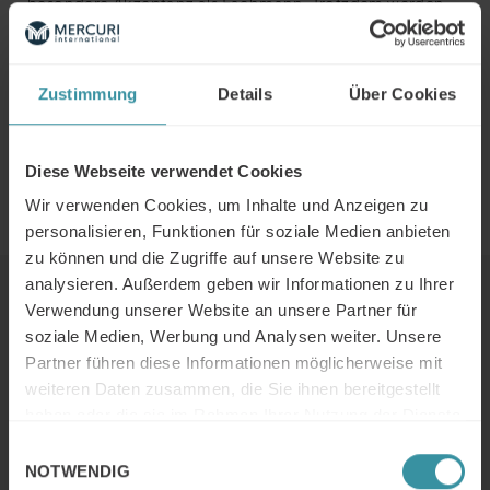
besondere Akzeptanz als Fachmann. Trotzdem werden
sie nur von wenigen Unternehmen als aktiver
Vertriebskanal genutzt. Lesen Sie in der Mercuri Studie,
welche Chancen in einer stärkeren Verkaufsorientierung
Zustimmung
Details
Über Cookies
von Servicemannschaften liegen und welche
Herausforderungen bewältigt werden müssen.
Diese Webseite verwendet Cookies
Lesen Sie hier die
Service Studie von Mercuri International
– „Vertriebsorientierung im Service und Kundendienst“
Wir verwenden Cookies, um Inhalte und Anzeigen zu
personalisieren, Funktionen für soziale Medien anbieten
zu können und die Zugriffe auf unsere Website zu
analysieren. Außerdem geben wir Informationen zu Ihrer
Weiter Lesen
Verwendung unserer Website an unsere Partner für
soziale Medien, Werbung und Analysen weiter. Unsere
Partner führen diese Informationen möglicherweise mit
Mercuri Insights / Juni 2026
weiteren Daten zusammen, die Sie ihnen bereitgestellt
haben oder die sie im Rahmen Ihrer Nutzung der Dienste
Weiter Lesen
gesammelt haben.
Einwilligungsauswahl
NOTWENDIG