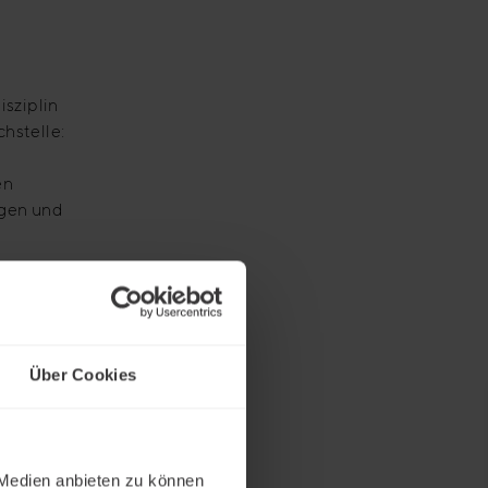
sziplin
hstelle:
en
gen und
ie Sie
uf Sie
Über Cookies
. Was
des
 nicht
 Medien anbieten zu können