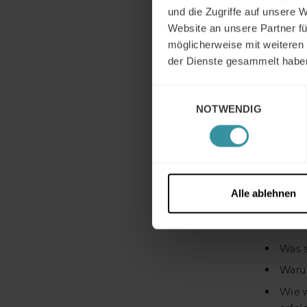
nur Subs
und die Zugriffe auf unsere 
Verbrei
Website an unsere Partner fü
Verantw
möglicherweise mit weiteren
Prof. Dr
der Dienste gesammelt habe
Strateg
Einwilligungsauswahl
ohne hi
NOTWENDIG
Der Prei
Konsequ
Josef Ha
Bremen (
des Auf
Alle ablehnen
Der Inha
Was s
Warum
Wie w