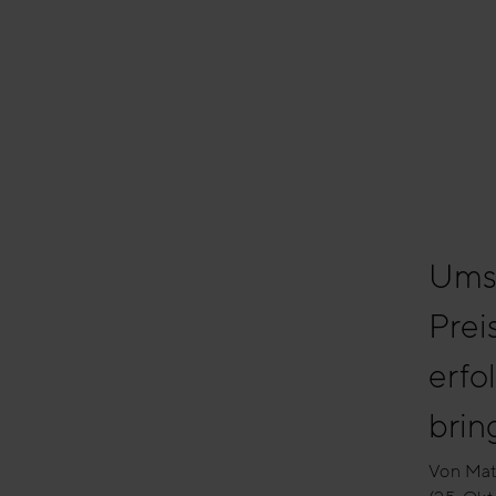
Ums
Prei
erfo
brin
Von Mat