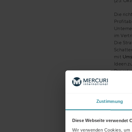
(25. Okt
Die rich
Profitab
Unterne
im Vertr
Die Stra
Schatte
mit
Ums
Ideen z
Preisstr
profitab
die Hera
zukomme
Zustimmung
Das Them
aber vor
anspruc
Diese Webseite verwendet 
Anbiete
Wir verwenden Cookies, um I