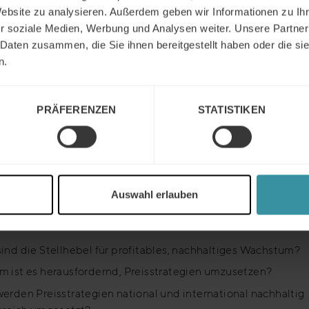
tanz, es liest sich auch spannend. Ich wünsche ihm eine groß
Website zu analysieren. Außerdem geben wir Informationen zu I
tung, besonders im Interesse der Unternehmen und der
r soziale Medien, Werbung und Analysen weiter. Unsere Partner
ortlichen, die bessere Preise im Markt implementieren wolle
 Daten zusammen, die Sie ihnen bereitgestellt haben oder die s
. Christian Belz, Universität St. Gallen
n.
ie ohne realistische Selbstreflexion des eigenen Unternehm
nreichende konkrete Markt- und Wettbewerbskenntnisse sche
PRÄFERENZEN
STATISTIKEN
s ist eine Wettbewerbsgröße, er definiert die Leistungssubst
enz im Preisverhalten ist damit schon eine strategische Auf
ttig (u.a.): Senator für Wirtschaft und Häfen der Freien Hans
1997 – 2003); Geschäftsführer Beck & Co (1972 – 1997); Vors
sichtsrats der Deutschen Post AG (1996 – 2006)
Auswahl erlauben
lt
ind die Stellhebel für profitables, nachhaltiges Wachstum?
 ist es herausfordernd, Preisstrategien umzusetzen?
erden Preisstrategien national und international nachhaltig