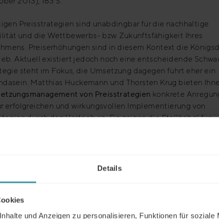
ober 2013), 163 S.
tigen Preisstrategien sind unabdingbar für die nachhaltige
ilität und die Wettbewerbs- bzw. Zukunftsfähigkeit Ihres
hmens. Preiserhöhungen sind in diesem Kontext die Königsdi
ieb. Aktuell existiert jedoch noch eine entscheidende Schwac
tegie steht im Fokus, die Umsetzung dagegen führt eher ein
ndasein. Matthias Huckemann und Thorsten Krug bieten Ihn
etzungsmanagement von Preisstrategien
konkrete Anregun
ur erfolgreichen und wirkungsvollen Implementierung von
ategien durch den Vertrieb an. Sie zeigen die Stellhebel für
les, nachhaltiges Wachstum und stellen Möglichkeiten vor, w
usforderungen, die bei der Umsetzung von Preisstrategien a
n, meistern können.
Details
a Preisstrategien ist relevant; die Umsetzung ein Schlüssel
erst so griffig daherkommt, erweist sich als vielschichtig und
hsvoll. Preise sind ein umfassender Zugang des Kunden und 
Cookies
rs zum Wert von Zusammenarbeit und Leistung. Das Buch hat
nhalte und Anzeigen zu personalisieren, Funktionen für soziale