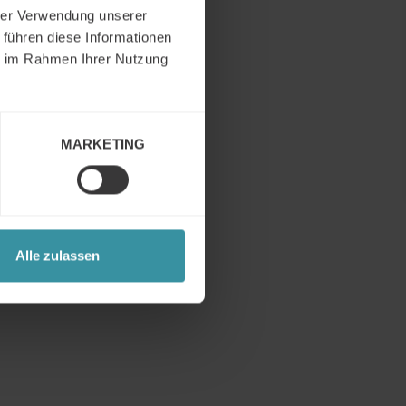
e
hrer Verwendung unserer
 führen diese Informationen
n.
ie im Rahmen Ihrer Nutzung
ens und
itert.
MARKETING
anz.
gabe.
estadt
itzender
Alle zulassen