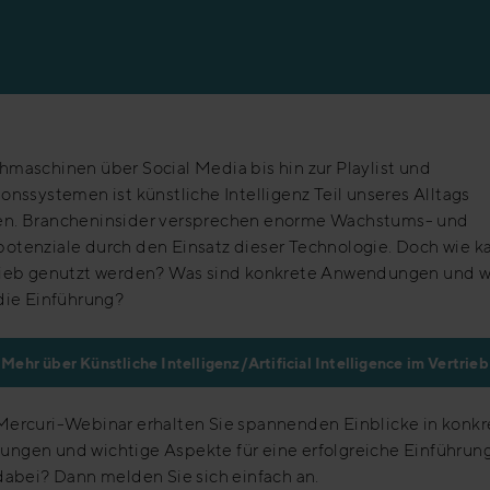
en
maschinen über Social Media bis hin zur Playlist und
onssystemen ist künstliche Intelligenz Teil unseres Alltags
n. Brancheninsider versprechen enorme Wachstums- und
otenziale durch den Einsatz dieser Technologie. Doch wie k
rieb genutzt werden? Was sind konkrete Anwendungen und w
die Einführung?
Mehr über Künstliche Intelligenz/Artificial Intelligence im Vertrieb
Mercuri-Webinar erhalten Sie spannenden Einblicke in konkr
ngen und wichtige Aspekte für eine erfolgreiche Einführung
dabei? Dann melden Sie sich einfach an.