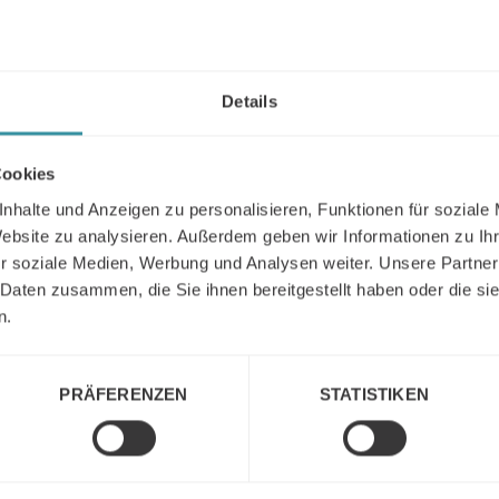
Details
akt
Cookies
nhalte und Anzeigen zu personalisieren, Funktionen für soziale
Website zu analysieren. Außerdem geben wir Informationen zu I
David Kirchmann
r soziale Medien, Werbung und Analysen weiter. Unsere Partner
Head of Market Development
 Daten zusammen, die Sie ihnen bereitgestellt haben oder die s
Rufen Sie uns an
Schreiben Sie uns eine E-Mail
n.
PRÄFERENZEN
STATISTIKEN
Marcus Redemann
Management Partner
Rufen Sie uns an
Schreiben Sie uns eine E-Mail