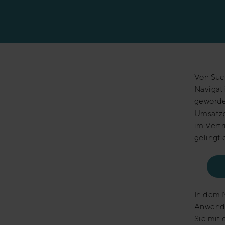
Erfolgsgeschicht
Von Such
Navigati
geworde
Umsatzp
im Vert
gelingt 
In dem 
Anwendu
Sie mit 