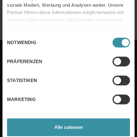
Kühne + Nagel (AG & Co.) KG
soziale Medien, Werbung und Analysen weiter. Unsere
Partner führen diese Informationen möglicherweise mit
Weiter Lesen
weiteren Daten zusammen, die Sie ihnen bereitgestellt
haben oder die sie im Rahmen Ihrer Nutzung der Dienste
gesammelt haben.
Einwilligungsauswahl
NOTWENDIG
MERCURI INTERNATIONAL DEUTSCHLAND
PRÄFERENZEN
STATISTIKEN
Nützliche Links
MARKETING
Sales-Training
Impressum
Verhandlungstraining
Kooperationspartner
Alle zulassen
Vertriebsberatung
Sustainability