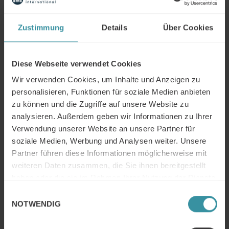
Zustimmung
Details
Über Cookies
Diese Webseite verwendet Cookies
Wir verwenden Cookies, um Inhalte und Anzeigen zu
personalisieren, Funktionen für soziale Medien anbieten
zu können und die Zugriffe auf unsere Website zu
Mercuri International Group named on
analysieren. Außerdem geben wir Informationen zu Ihrer
2026 Training Industry Top Training
Verwendung unserer Website an unsere Partner für
Companies Lists: Sales Training and
soziale Medien, Werbung und Analysen weiter. Unsere
Partner führen diese Informationen möglicherweise mit
Enablement
weiteren Daten zusammen, die Sie ihnen bereitgestellt
Training Industry today announced its selections for the
haben oder die sie im Rahmen Ihrer Nutzung der Dienste
2025 Top Training Companies™ lists for the Sales Training
gesammelt haben.
Einwilligungsauswahl
and Enablement sector of the learning and development
NOTWENDIG
market, where Mercuri International is one of the selected
providers.