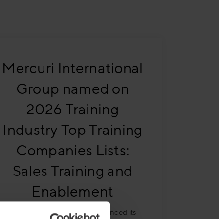
Mercuri International
Group named on
2026 Training
Industry Top Training
Companies Lists:
Sales Training and
Enablement
Training Industry today announced its