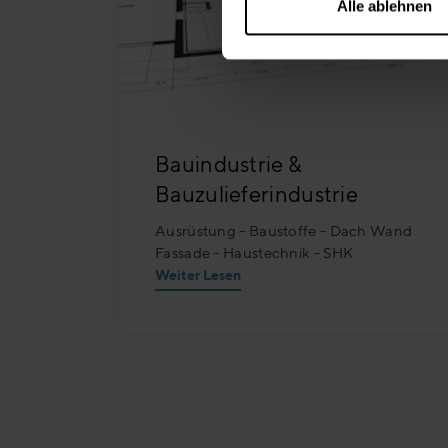
Alle ablehnen
Bauindustrie &
Bauzulieferindustrie
Ausrüstung - Baustoffe - Dach Wand
Fassade - Haustechnik - SHK
Weiter Lesen