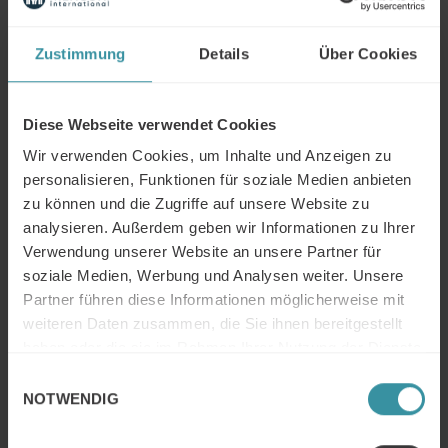
Zustimmung
Details
Über Cookies
Diese Webseite verwendet Cookies
Wir verwenden Cookies, um Inhalte und Anzeigen zu
personalisieren, Funktionen für soziale Medien anbieten
zu können und die Zugriffe auf unsere Website zu
Mercuri International Group named on
analysieren. Außerdem geben wir Informationen zu Ihrer
2026 Training Industry Top Training
Verwendung unserer Website an unsere Partner für
Companies Lists: Sales Training and
soziale Medien, Werbung und Analysen weiter. Unsere
Partner führen diese Informationen möglicherweise mit
Enablement
weiteren Daten zusammen, die Sie ihnen bereitgestellt
Training Industry today announced its selections for the
haben oder die sie im Rahmen Ihrer Nutzung der Dienste
2025 Top Training Companies™ lists for the Sales Training
gesammelt haben.
Einwilligungsauswahl
and Enablement sector of the learning and development
NOTWENDIG
market, where Mercuri International is one of the selected
providers.