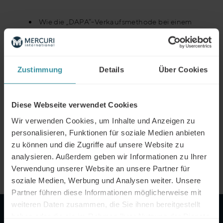
Wie die „DAPA“-Verkaufsmethode bei einem
erfolgreichen Verkaufsprozess helfen kann
Warum die Definition der Bedürfnisse Ihres
Kunden zu besseren Ergebnissen führen
kann
Zustimmung
Details
Über Cookies
Wie Sie am besten mit Einwänden umgehen
– und diese überwinden – und das Geschäft
Diese Webseite verwendet Cookies
abschließen
Wir verwenden Cookies, um Inhalte und Anzeigen zu
personalisieren, Funktionen für soziale Medien anbieten
zu können und die Zugriffe auf unsere Website zu
analysieren. Außerdem geben wir Informationen zu Ihrer
INHALTSÜBERBLICK
Verwendung unserer Website an unsere Partner für
soziale Medien, Werbung und Analysen weiter. Unsere
Partner führen diese Informationen möglicherweise mit
weiteren Daten zusammen, die Sie ihnen bereitgestellt
haben oder die sie im Rahmen Ihrer Nutzung der Dienste