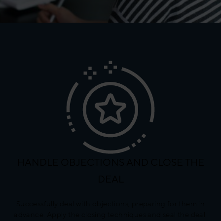
HANDLE OBJECTIONS AND CLOSE THE
DEAL
Successfully deal with objections, preparing for them in
advance. Apply the closing techniques and seal the deal.