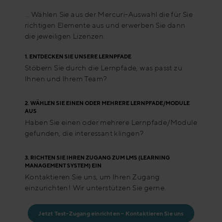
… Wählen Sie aus der Mercuri-Auswahl die für Sie
richtigen Elemente aus und erwerben Sie dann
die jeweiligen Lizenzen.
1.
ENTDECKEN SIE UNSERE LERNPFADE
Stöbern Sie durch die Lernpfade, was passt zu
Ihnen und Ihrem Team?
2.
WÄHLEN SIE EINEN ODER MEHRERE LERNPFADE/MODULE
AUS
Haben Sie einen oder mehrere Lernpfade/Module
gefunden, die interessant klingen?
3.
RICHTEN SIE IHREN ZUGANG ZUM LMS (LEARNING
MANAGEMENT SYSTEM) EIN
Kontaktieren Sie uns, um Ihren Zugang
einzurichten! Wir unterstützen Sie gerne.
Jetzt Test-Zugang einrichten – Kontaktieren Sie uns