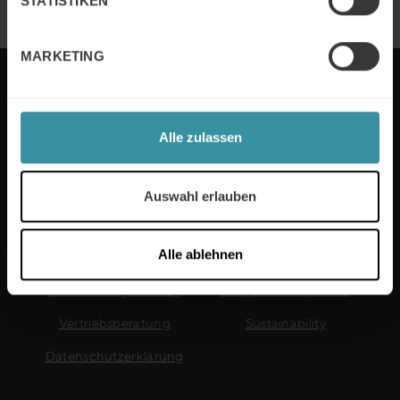
STATISTIKEN
MARKETING
MERCURI INTERNATIONAL DEUTSCHLAND
Alle zulassen
Auswahl erlauben
Nützliche Links
Alle ablehnen
Sales-Training
Impressum
Verhandlungstraining
Kooperationspartner
Vertriebsberatung
Sustainability
Datenschutzerklärung