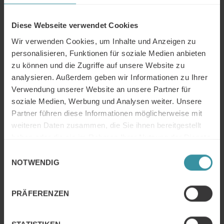
Mercuri Insights / Juni-Juli 2025
Weiter Lesen
Diese Webseite verwendet Cookies
Wir verwenden Cookies, um Inhalte und Anzeigen zu
personalisieren, Funktionen für soziale Medien anbieten
zu können und die Zugriffe auf unsere Website zu
Mercuri Insights / Mai 2025
analysieren. Außerdem geben wir Informationen zu Ihrer
Weiter Lesen
Verwendung unserer Website an unsere Partner für
soziale Medien, Werbung und Analysen weiter. Unsere
Partner führen diese Informationen möglicherweise mit
weiteren Daten zusammen, die Sie ihnen bereitgestellt
Mercuri Insights / April 2025
haben oder die sie im Rahmen Ihrer Nutzung der Dienste
Weiter Lesen
gesammelt haben.
Einwilligungsauswahl
NOTWENDIG
PRÄFERENZEN
Hybrid Selling endlich konsequent
umsetzen
Weiter Lesen