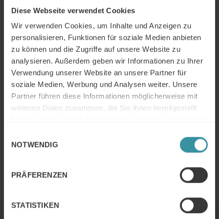
Diese Webseite verwendet Cookies
Wir verwenden Cookies, um Inhalte und Anzeigen zu
personalisieren, Funktionen für soziale Medien anbieten
zu können und die Zugriffe auf unsere Website zu
analysieren. Außerdem geben wir Informationen zu Ihrer
Verwendung unserer Website an unsere Partner für
soziale Medien, Werbung und Analysen weiter. Unsere
Partner führen diese Informationen möglicherweise mit
Klicken Sie auf das Bild oben um das Programm und
weiteren Daten zusammen, die Sie ihnen bereitgestellt
weitere Informationen zu Mercuris Learning &
haben oder die sie im Rahmen Ihrer Nutzung der Dienste
Development Executive Summit anzuzeigen. Oder auf
gesammelt haben.
Einwilligungsauswahl
den Registrierungsbutton unten um sich kostenlos und
NOTWENDIG
unverbindlich für das Online Summit anzumelden.
Zur Registrierung
PRÄFERENZEN
STATISTIKEN