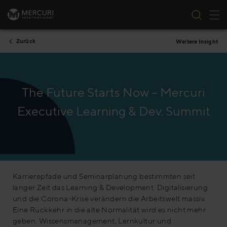
Nav
Zum Inhalt springen
Zurück
Weitere Insight
The Future Starts Now – Mercuri
Executive Learning & Dev. Summit
Karrierepfade und Seminarplanung bestimmten seit
langer Zeit das Learning & Development. Digitalisierung
und die Corona-Krise verändern die Arbeitswelt massiv.
Eine Rückkehr in die alte Normalität wird es nicht mehr
geben. Wissensmanagement, Lernkultur und