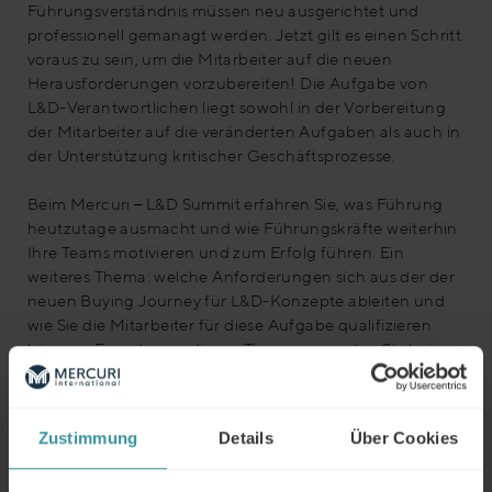
Führungsverständnis müssen neu ausgerichtet und
professionell gemanagt werden. Jetzt gilt es einen Schritt
voraus zu sein, um die Mitarbeiter auf die neuen
Herausforderungen vorzubereiten! Die Aufgabe von
L&D-Verantwortlichen liegt sowohl in der Vorbereitung
der Mitarbeiter auf die veränderten Aufgaben als auch in
der Unterstützung kritischer Geschäftsprozesse.
Beim Mercuri
–
L&D Summit erfahren Sie, was Führung
heutzutage ausmacht und wie Führungskräfte weiterhin
Ihre Teams motivieren und zum Erfolg führen. Ein
weiteres Thema: welche Anforderungen sich aus der der
neuen Buying Journey für L&D-Konzepte ableiten und
wie Sie die Mitarbeiter für diese Aufgabe qualifizieren
können. Experten zu diesen Themen erwarten Sie bei
dieser hochkarätigen Online-Veranstaltung am
05.10.2020 von 16:00 – 18:00 Uhr. Melden Sie sich
einfach per Link dazu an. Sie erhalten dann automatisch
Zustimmung
Details
Über Cookies
weitere Updates zu der Veranstaltung.