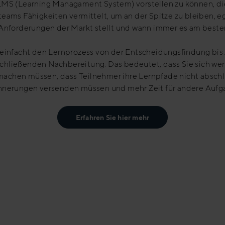
LMS (Learning Managament System) vorstellen zu können, di
teams Fähigkeiten vermittelt, um an der Spitze zu bleiben, e
Anforderungen der Markt stellt und wann immer es am besten
einfacht den Lernprozess von der Entscheidungsfindung bis 
chließenden Nachbereitung. Das bedeutet, dass Sie sich we
machen müssen, dass Teilnehmer ihre Lernpfade nicht abschli
innerungen versenden müssen und mehr Zeit für andere Aufg
Erfahren Sie hier mehr