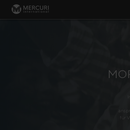
MOR
I
anspr
für 