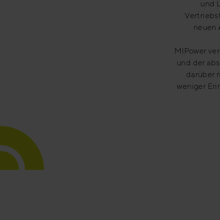
und 
Vertriebs
neuen 
MIPower ver
und der abs
darüber 
weniger Er