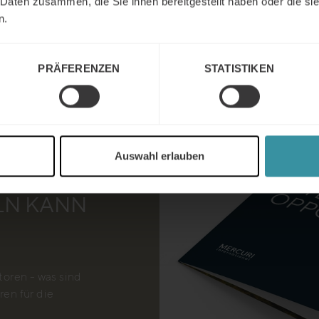
 Daten zusammen, die Sie ihnen bereitgestellt haben oder die s
n.
PRÄFERENZEN
STATISTIKEN
WIE DIE
UNG
Auswahl erlauben
EN IN
N KANN
oren - was sind
ren für die