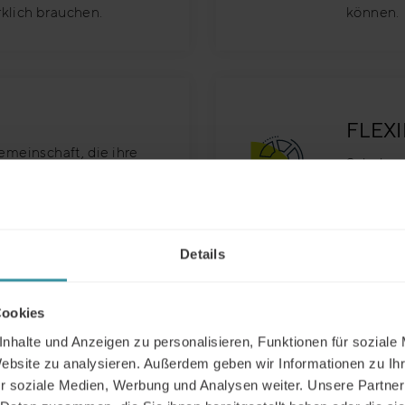
rklich brauchen.
können.
FLEXI
meinschaft, die ihre
Schulung
hnen gleichzeitig die
anpassen
 mit anderen zu messen
bis zum 
Details
Erfahren Sie hier mehr
Cookies
nhalte und Anzeigen zu personalisieren, Funktionen für soziale
Website zu analysieren. Außerdem geben wir Informationen zu I
r soziale Medien, Werbung und Analysen weiter. Unsere Partner