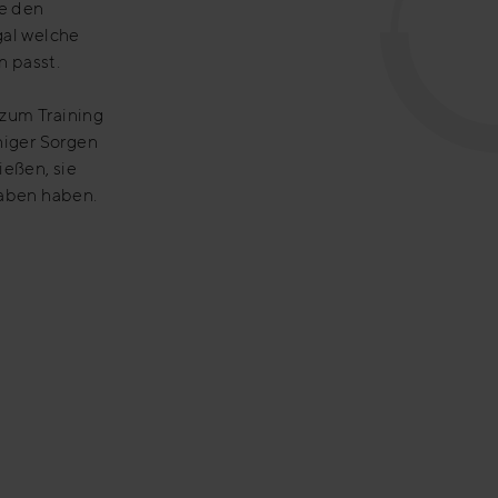
e den
gal welche
 passt.
zum Training
niger Sorgen
eßen, sie
aben haben.