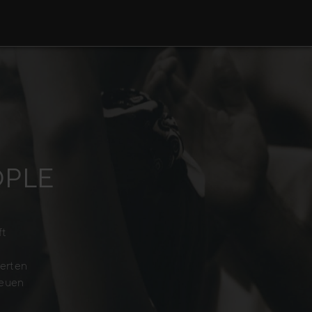
OPLE
ft
perten
neuen