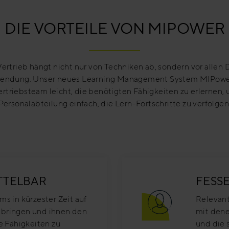
DIE VORTEILE VON MIPOWER
Vertrieb hängt nicht nur von Techniken ab, sondern vor allen
endung. Unser neues Learning Management System MIPowe
rtriebsteam leicht, die benötigten Fähigkeiten zu erlernen, 
Personalabteilung einfach, die Lern-Fortschritte zu verfolgen
TTELBAR
FESS
ms in kürzester Zeit auf
Relevant
 bringen und ihnen den
mit dene
ie Fähigkeiten zu
und die 