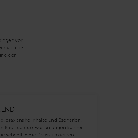
 Dingen von
r macht es
und der
.
ELND
e, praxisnahe Inhalte und Szenarien,
n Ihre Teams etwas anfangen können -
sie schnell in die Praxis umsetzen