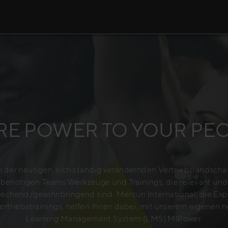
E POWER TO YOUR PE
n der heutigen, sich ständig verändernden Vertriebslandscha
benötigen Teams Werkzeuge und Trainings, die relevant und
echend/gewinnbringend sind. Mercuri International, die Ex
Vertriebstrainings, helfen Ihnen dabei, mit unserem eigenen 
Learning Management System (LMS) MIPower.