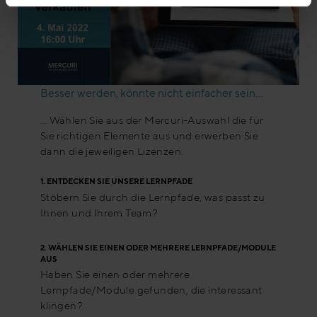
Besser werden, könnte nicht einfacher sein…
… Wählen Sie aus der Mercuri-Auswahl die für
Sie richtigen Elemente aus und erwerben Sie
dann die jeweiligen Lizenzen.
1.
ENTDECKEN SIE UNSERE LERNPFADE
Stöbern Sie durch die Lernpfade, was passt zu
Ihnen und Ihrem Team?
2.
WÄHLEN SIE EINEN ODER MEHRERE LERNPFADE/MODULE
AUS
Haben Sie einen oder mehrere
Lernpfade/Module gefunden, die interessant
klingen?