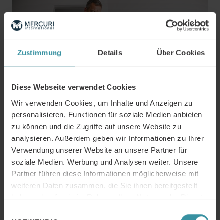
Zustimmung
Details
Über Cookies
Diese Webseite verwendet Cookies
Wir verwenden Cookies, um Inhalte und Anzeigen zu
personalisieren, Funktionen für soziale Medien anbieten
Welche
Erfolgsfaktoren
und
Kompetenzen
zu können und die Zugriffe auf unsere Website zu
sind für das
Assertive Selling
relevant und
analysieren. Außerdem geben wir Informationen zu Ihrer
wie werden sie durch Rollenspiele in
Verwendung unserer Website an unsere Partner für
Seminaren eingeübt?
soziale Medien, Werbung und Analysen weiter. Unsere
Was sind die
Erfolgsfaktoren
und
Partner führen diese Informationen möglicherweise mit
Kompetenzen
für das
Consultative Selling
weiteren Daten zusammen, die Sie ihnen bereitgestellt
und wie werden sie durch Rollenspiele in
haben oder die sie im Rahmen Ihrer Nutzung der Dienste
Seminaren eingeübt?
gesammelt haben.
Einwilligungsauswahl
Was sind die
Erfolgsfaktoren
und