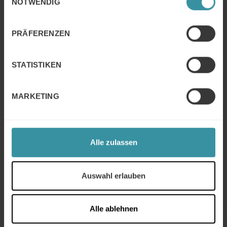
NOTWENDIG
Kompetenzen
für das
Relationship Selling
und wie werden sie durch Rollenspiele in
Seminaren eingeübt?
PRÄFERENZEN
Was sind die
Erfolgsfaktoren
und
Kompetenzen
für das
Expertise Selling
und
wie werden sie durch Rollenspiele in
STATISTIKEN
Seminaren eingeübt?
MARKETING
Aufzeichnung des Mercuri Webinars
Alle zulassen
Unser Webinar Differenziertes Verkaufen ansehen
Auswahl erlauben
Alle ablehnen