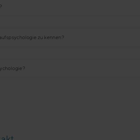
?
kaufspsychologie zu kennen?
sychologie?
akt