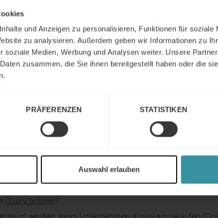
ndienst mit digitalen Formaten kombiniert
(Blended/ Digital
Cookies
 den Innendienst am Telefon adäquat einsetzen?
nhalte und Anzeigen zu personalisieren, Funktionen für soziale
wie angesprochen werden?
Website zu analysieren. Außerdem geben wir Informationen zu I
kation am Telefon überwinden?
r soziale Medien, Werbung und Analysen weiter. Unsere Partner
n Mitgliedern der Marktbearbeitungsteams erfolgen
(Vertrie
 Daten zusammen, die Sie ihnen bereitgestellt haben oder die s
n.
nendienst strategisch betreut
(Account-Management)
?
nansprache nutzen?
eme in gängige CRM-Systeme durch den Innendienst integri
PRÄFERENZEN
STATISTIKEN
h vom Vertriebsinnendienst genutzt werden
(Expertenintervie
nagement am Telefon?
Telefon angesprochen?
lling am Telefon?
Auswahl erlauben
folgreich geführt
(Preisverhandlungen)
?
rt
(Story Telling)
?
rzeugt werden, beim Unternehmen digital einzukaufen (On