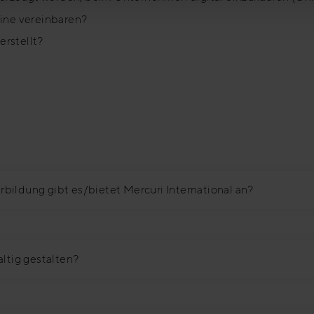
mine vereinbaren?
rstellt?
bildung gibt es/bietet Mercuri International an?
altig gestalten?