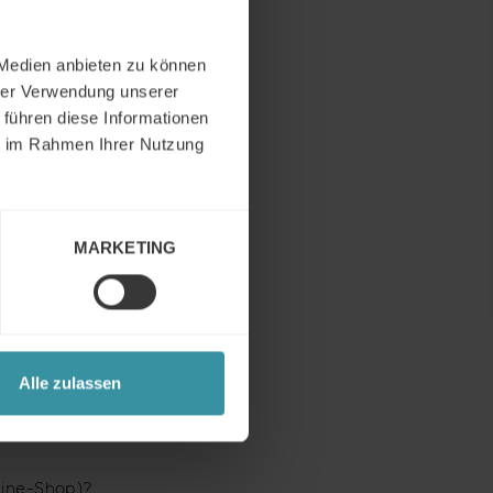
 Learning)
?
 Medien anbieten zu können
hrer Verwendung unserer
 führen diese Informationen
bsteams)
?
ie im Rahmen Ihrer Nutzung
ert und genutzt?
MARKETING
w)
?
Alle zulassen
line-Shop)?