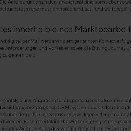
Die Anforderungen an den Innendienst sind somit ebenso wi
arbeitungsteam und muss entsprechend aus- und weitergebil
stes innerhalb eines Marktbearbe
d digital per Mail werden in dem genannten Kontext erfolgs
ne Anforderungen und Vorlieben sowie die Buying Journey u
 zu deuten weiß.
en Kontakte und Ansprache für die professionelle Kommunika
g des unternehmenseigenen CRM-Systems durch den Innendien
z über den aktuellen Status der jeweiligen Selling Journey 
t werden. Für eine erfolgreiche Weiterbildung müssen sol
ren zur Weiterbildung des Vertriebsinnendienstes aber prof