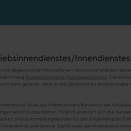
en
iebsinnendienstes/Innendienstes
und abgestimmte Informationen, technische und betriebswir
eter hinweg (
Kundenzentrierte Marktbearbeitung
). Die klas
cht mehr gerecht. Jetzt ist der Zeitpunkt für professionelle
nendienst ist es, die Interessenten/Kunden in der Initialph
rganisation zu bearbeiten. Folglich erweitert sich die Kunde
arbeit sind zu komplex geworden für den Einzelkämpfer. Entl
ce/Innendienst und Service. Damit rückt der Innendienst imme