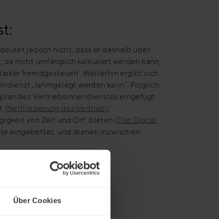
t:
eutet jedoch nicht, dass er deshalb über
 da nicht umfänglich kalkuliert werden kann,
tärker fremdgesteuert. Weiterhin ergibt sich
endienst „lahmgelegt werden kann“. Folglich
itplan des Vertriebsinnendienstes eingefügt
rt
(Netflixisierung des Vertrieb).
gigkeit von Zeit und Ort bieten
(Das Digital
alte eingebettet, und dienen inzwischen
emente und Erkenntnisse.
ings:
Über Cookies