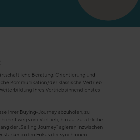
:
tschaftliche Beratung, Orientierung und
sische Kommunikation/der klassische Vertrieb
 Weiterbildung Ihres Vertriebsinnendienstes
ase ihrer Buying-Journey abzuholen, zu
nhoheit weg vom Vertrieb, hin auf zusätzliche
ang der „Selling Journey“ agieren inzwischen
r stärker in den Fokus der synchronen