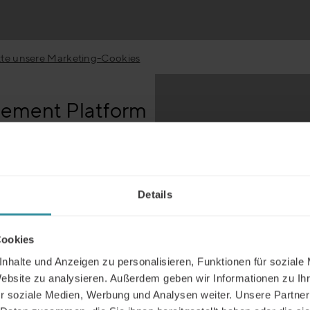
itte unsere Marketing-Cookies
lement Platform
t erstklassigen
ehungen aufzubauen und
Details
arbeiter mit MIpower, unserer
 bleiben Sie stets an der
ernden Marktanforderungen
Cookies
t abrufbar.
nhalte und Anzeigen zu personalisieren, Funktionen für soziale
Website zu analysieren. Außerdem geben wir Informationen zu I
r soziale Medien, Werbung und Analysen weiter. Unsere Partner
Um dieses Video abzuspielen, ak