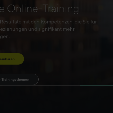
e Online-Training
en
 Resultate mit den Kompetenzen, die Sie für
eziehungen und signifikant mehr
gen.
einbaren
e Trainingsthemen