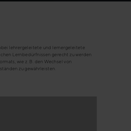
ei lehrergeleitete und lernergeleitete
lichen Lernbedürfnissen gerecht zu werden
ormats, wie z. B. den Wechsel von
ständen zu gewährleisten.