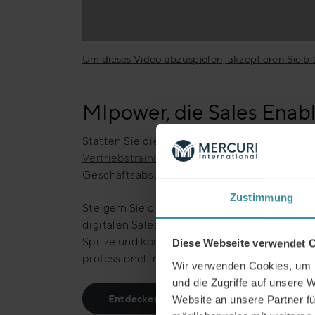
Um dieses Video abzuspielen, akzeptieren Sie b
MIpower, die Sales Enab
Statten Sie die Teams Ihres Unternehmens mi
Vertriebstrainings
aus, um erfolgreich Bezi
Geschäftsabschlüsse zu erzielen.
Zustimmung
Steigern Sie die Leistung Ihrer Vertriebsmit
digitalen Sales Enablement-Plattform. Damit
Spitze und können die sich ständig veränd
Diese Webseite verwendet 
professionell managen – flexibel und jederzei
Wir verwenden Cookies, um I
und die Zugriffe auf unsere 
Entdecken Sie MIpower
Website an unsere Partner fü