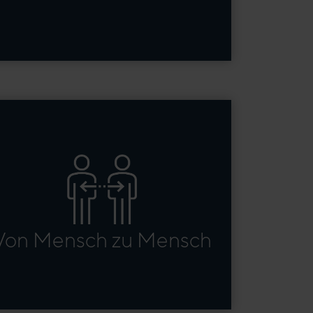
On- oder offline angeleitete
Lernerlebnisse mit Übungen,
Rollenspielen und Diskussionen.
Von Mensch zu Mensch