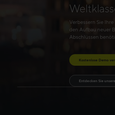
Weltklass
Erfolgsgeschicht
Verbessern Sie Ihre
den Aufbau neuer B
Abschlüssen benöti
Kostenlose Demo ver
Entdecken Sie unser